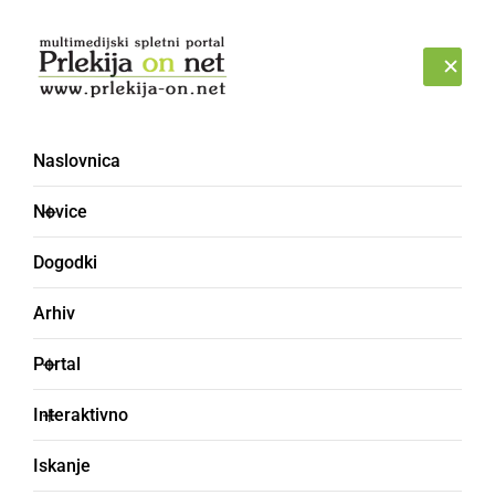
Prijava
PETEK, 7. AVGUST 2026
Naslovnica
Novice
Dogodki
Arhiv
ČRNA KRONIKA
Portal
Na transformatorski
Interaktivno
postaji prišlo do vžiga
Iskanje
ene izmed