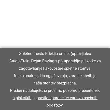
Prlekija-on.net je največji in najbolje obiskan spletni medij v
Prlekiji.
Vpisan je v razvid medijev, ki ga vodi Ministrstvo za kulturo
Republike Slovenije, pod zaporedno številko 1529.
Glavni in odgovorni urednik:
Spletno mesto Prlekija-on.net (upravljalec
Dejan Razlag
StudioEfekt, Dejan Razlag s.p.) uporablja piškotke za
info@prlekija-on.net
zagotavljanje kakovostne spletne storitve,
funkcionalnosti in oglaševanja, zaradi katerih je
naša storitev brezplačna.
Preden nadaljujete, si prosimo pozorno preberite
več
o piškotkih
in
pravila uporabe ter varstvo osebnih
© Prlekija-on.net | 2005 - 2026 | Vse pravice pridržane |
podatkov
.