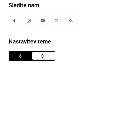
Sledite nam
Nastavitev teme
Policija
V preteklem dnevu so policisti na območju PU
Murska Sobota obravnavali prometno nesrečo z