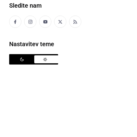
Sledite nam
OK Ljutomer
Nastavitev teme
V 16. krogu 3. DOL je ekipa
OK Triglav Kranj
na
domačem parketu gostila favorizirano zasedbo
iz
Ljutomera
.
Odbojkarji OK Ljutomer
so svojo vlogo
upravičili in slavili s 3:0 (27:25, 25:19, 25:8), a pot do
zmage vendarle ni bila povsem enostavna.
Gostje so v Kranj pripotovali kot favoriti glede na
položaj na lestvici, vendar v okrnjeni zasedbi, saj sta
manjkala
Gregor Ratek
in
Izak Škrobar
. Kljub temu
so
Prleki
pokazali značaj in zrelo igro prišli do nove