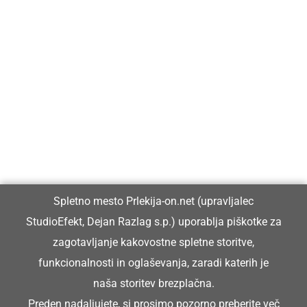
Prlekija-on.net je največji in najbolje obiskan spletni medij v
Prlekiji.
Vpisan je v razvid medijev, ki ga vodi Ministrstvo za kulturo
Republike Slovenije, pod zaporedno številko 1529.
Glavni in odgovorni urednik:
Spletno mesto Prlekija-on.net (upravljalec
Dejan Razlag
StudioEfekt, Dejan Razlag s.p.) uporablja piškotke za
info@prlekija-on.net
zagotavljanje kakovostne spletne storitve,
funkcionalnosti in oglaševanja, zaradi katerih je
naša storitev brezplačna.
Preden nadaljujete, si prosimo pozorno preberite
več