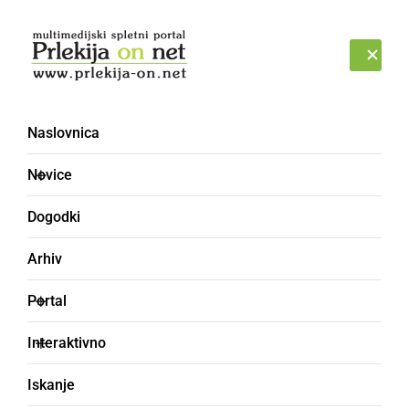
Prijava
NEDELJA, 9. AVGUST 2026
Naslovnica
Novice
Dogodki
Arhiv
ŠPORT
Portal
Ljutomerčani iz Kranja
Interaktivno
odnesli vse tri točke
Iskanje