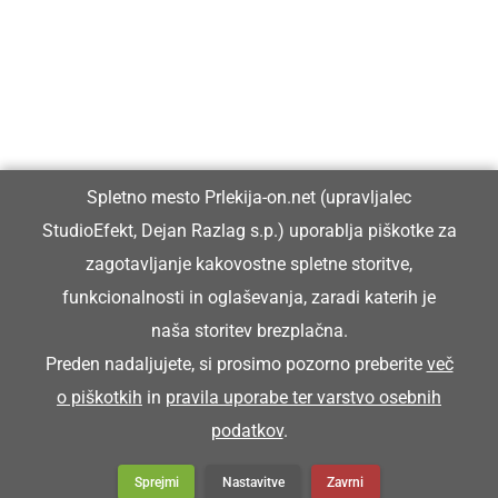
Prlekiji.
Vpisan je v razvid medijev, ki ga vodi Ministrstvo za kulturo
Republike Slovenije, pod zaporedno številko 1529.
Glavni in odgovorni urednik:
Spletno mesto Prlekija-on.net (upravljalec
Dejan Razlag
StudioEfekt, Dejan Razlag s.p.) uporablja piškotke za
info@prlekija-on.net
zagotavljanje kakovostne spletne storitve,
funkcionalnosti in oglaševanja, zaradi katerih je
naša storitev brezplačna.
Preden nadaljujete, si prosimo pozorno preberite
več
o piškotkih
in
pravila uporabe ter varstvo osebnih
© Prlekija-on.net | 2005 - 2026 | Vse pravice pridržane |
podatkov
.
info@prlekija-on.net
Splošni pogoji
•
Izjava o zasebnosti
•
Piškotki
Oglaševanje
Sprejmi
Nastavitve
Zavrni