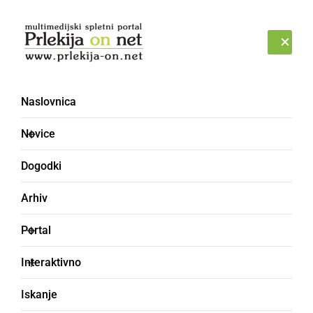
Prijava
NEDELJA, 9. AVGUST 2026
Naslovnica
Novice
Dogodki
Arhiv
NARAVA
Portal
Na današnji dan
Interaktivno
zabeležili potres, »ka se
Iskanje
je Drava razlila in so se