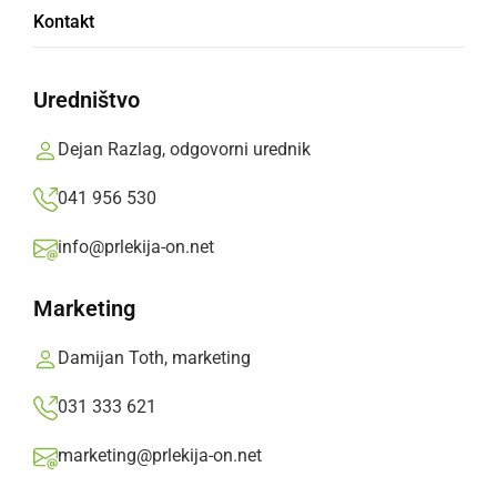
Kontakt
Na 185 metrov dolgem odseku bodo dotrajane
cevi nadomestili z novimi materiali, vrednost
Uredništvo
investicije pa znaša 65.000 evrov.
Dejan Razlag, odgovorni urednik
Prlekija-on.net,
četrtek, 2. april 2026 ob 15:19
041 956 530
info@prlekija-on.net
»
Izberite
Prlekijo
kot svoj prednostni vir na Googlu
Marketing
Damijan Toth, marketing
031 333 621
marketing@prlekija-on.net