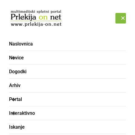
Prijava
PETEK, 7. AVGUST 2026
Naslovnica
Novice
Dogodki
Arhiv
GOSPODARSTVO
Portal
V Križevcih poteka
Interaktivno
rekonstrukcija
Iskanje
vodovodnega omrežja