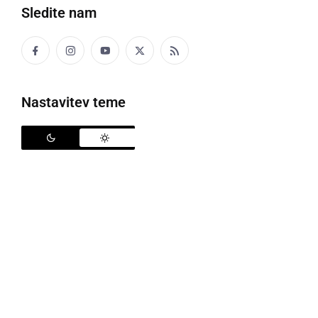
Sledite nam
V Križevcih poteka rekonstrukcija vodovodnega omrežja, foto: občina
Križevci
Nastavitev teme
V Križevcih se trenutno izvaja pomemben
infrastrukturni projekt
rekonstrukcije vodovodnega
omrežja
. Z investicijo
Občina Križevci
nadaljuje
načrtna prizadevanja za izboljšanje kakovosti in
varnosti oskrbe občanov s pitno vodo.
V okviru del bodo na odseku v dolžini 185 metrov
zamenjali dotrajane in tehnološko zastarele cevi.