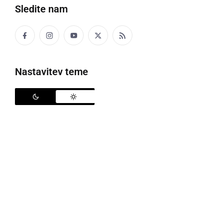
Sledite nam
Nastavitev teme
Po letu dni delovanja ekipa Dvorca Jeruzalem praznuje prvo obletnico
Prvo leto uspešne zgodbe, ki s srcem in trmo
povezuje tradicijo, vrhunsko kulinariko ter
nepozabne poletne večere sredi Prlekije
Pred natanko enim letom so mnogi z rahlo
privzdignjeno obrvjo opazovali novo zgodbo, ki se je