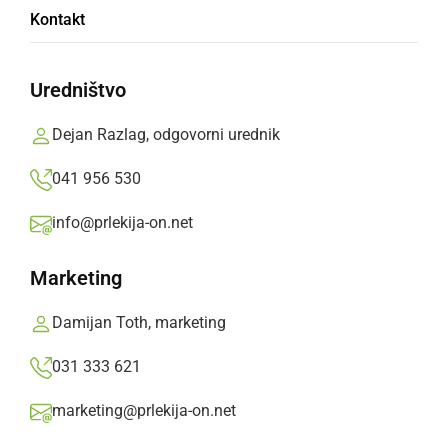
Kontakt
popevka pod zvezdami
Uredništvo
Dvorec Jeruzalem praznuje prvo obletnico s
slavnostnim vikendom: od romantičnih melodij
Dejan Razlag, odgovorni urednik
pod zvezdami do ekskluzivnega tridnevnega
041 956 530
viteškega dogodka.
info@prlekija-on.net
Oglasno sporočilo,
nedelja, 17. maj 2026 ob 17:53
Marketing
»
Izberite
Prlekijo
kot svoj prednostni vir na Googlu
Damijan Toth, marketing
031 333 621
marketing@prlekija-on.net