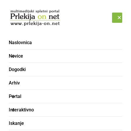
Prijava
PONEDELJEK, 10. AVGUST 2026
Naslovnica
Novice
Dogodki
Arhiv
DRUŽABNO
Portal
Vitezi prihajajo na
Interaktivno
Jeruzalem, poletje pa
Iskanje
odpira slovenska