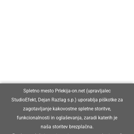
Prlekija-on.net je največji in najbolje obiskan spletni medij v
Prlekiji.
Vpisan je v razvid medijev, ki ga vodi Ministrstvo za kulturo
Republike Slovenije, pod zaporedno številko 1529.
Glavni in odgovorni urednik:
Spletno mesto Prlekija-on.net (upravljalec
Dejan Razlag
StudioEfekt, Dejan Razlag s.p.) uporablja piškotke za
info@prlekija-on.net
zagotavljanje kakovostne spletne storitve,
funkcionalnosti in oglaševanja, zaradi katerih je
naša storitev brezplačna.