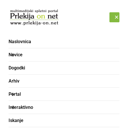
Prijava
SOBOTA, 8. AVGUST 2026
Naslovnica
Novice
Dogodki
Arhiv
GOSPODARSTVO
Portal
S torkom višje cene
Interaktivno
bencina, dizla in
Iskanje
kurilnega olja