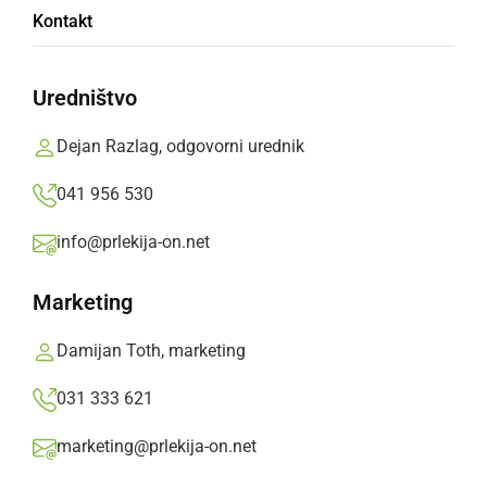
Kontakt
Od torka, 19. maja 2026 do vključno
ponedeljka 25. maja 2026 se spreminjajo cene.
Uredništvo
Prlekija-on.net,
ponedeljek, 18. maj 2026 ob 14:00
Dejan Razlag, odgovorni urednik
041 956 530
»
Izberite
Prlekijo
kot svoj prednostni vir na Googlu
info@prlekija-on.net
Marketing
Damijan Toth, marketing
031 333 621
marketing@prlekija-on.net