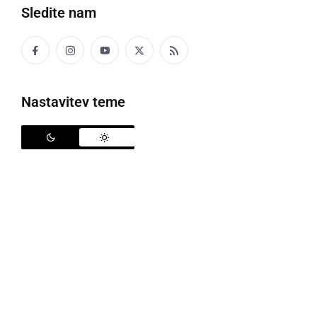
Sledite nam
Cene goriv se spreminjajo
Nastavitev teme
Najvišje dovoljene drobnoprodajne cene bencina,
dizla in kurilnega olja bodo od torka, 19. maja 2026
do vključno ponedeljka 25. maja 2026 znašale 1,709
evra za liter bencina, 1,753 evra za liter dizelskega
goriva in 1,391 evra za liter kurilnega olja.
Za liter
NMB 95
bo, ob trošarini, ki je določena na
0,42625 evra/liter na bencinskih servisih izven
avtocest in hitrih cest potrebno plačati 1,709
evra/liter (cena pred spremembo 1,683 evra na liter),