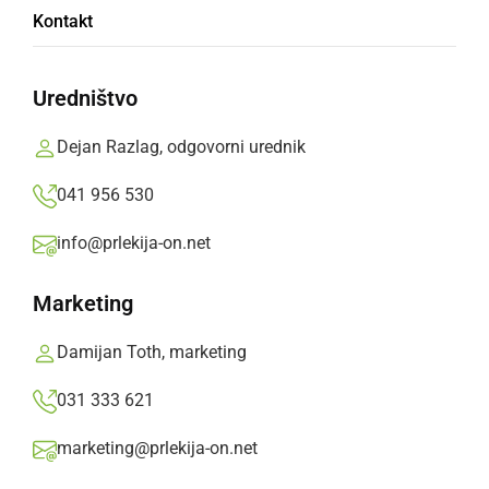
Kontakt
Temperature se bodo proti koncu tedna
povzpele do 29 °C.
Uredništvo
Prlekija-on.net,
sreda, 20. maj 2026 ob 11:31
Dejan Razlag, odgovorni urednik
041 956 530
»
Izberite
Prlekijo
kot svoj prednostni vir na Googlu
info@prlekija-on.net
Marketing
Damijan Toth, marketing
031 333 621
marketing@prlekija-on.net