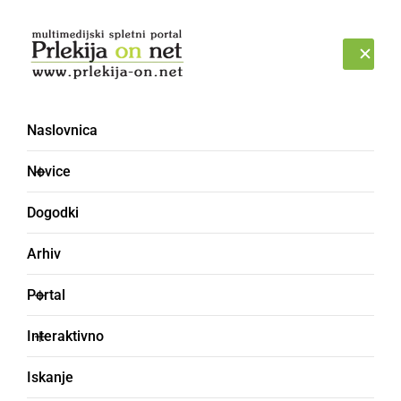
Prijava
NEDELJA, 9. AVGUST 2026
Naslovnica
Novice
Dogodki
Arhiv
NARAVA
Portal
V naslednjih dneh
Interaktivno
večinoma sončno in
Iskanje
toplo