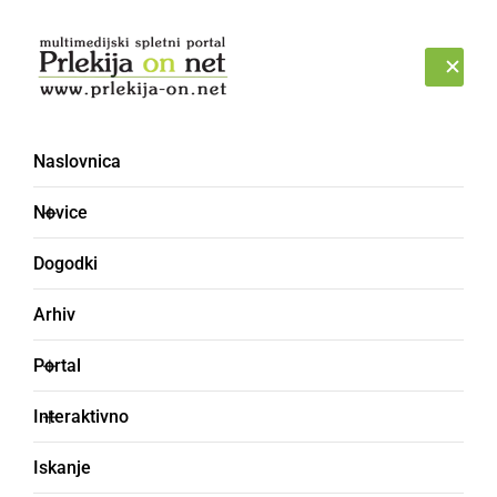
Prijava
SOBOTA, 8. AVGUST 2026
Naslovnica
Novice
Dogodki
Arhiv
ČRNA KRONIKA
Portal
Umrla tudi sopotnica
Interaktivno
voznika motorja
Iskanje