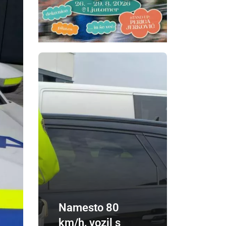
Namesto 80
km/h, vozil s