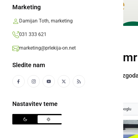
Marketing
Damijan Toth, marketing
031 333 621
ČRNA KRONIKA
marketing@prlekija-on.net
24-letni voznik umr
Sledite nam
Nesreča se je zgodila v nedeljo zgod
Prlekija-on.net,
četrtek, 11. junij 2026 ob 22:05
Nastavitev teme
Izberite
Prlekijo
kot svoj prednostni vir na Googlu