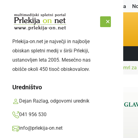
Naslovnica
No
Prlekija-on.net je največji in najbolje
obiskan spletni medij v širši Prlekiji,
Sledite nam:
ČETRTEK, 6. AVGUST 2026
ustanovljen leta 2005. Mesečno nas
Naslovnica
Črna kronika
24-letni voznik umrl z
obišče okoli 450 tisoč obiskovalcev.
Uredništvo
Dejan Razlag, odgovorni urednik
041 956 530
info@prlekija-on.net