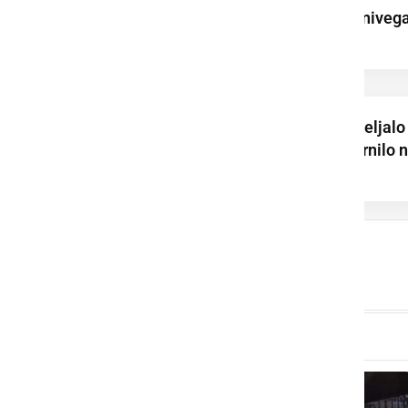
preiskuje sum kazniveg
...
Tovorno vozilo zapeljalo
cestišča in se prevrnilo 
bok