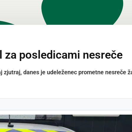
l za posledicami nesreče
aj zjutraj, danes je udeleženec prometne nesreče ža