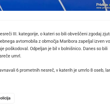
sreči III. kategorije, o kateri so bili obveščeni zgodaj zjut
osebnega avtomobila z območja Maribora zapeljal izven v
uje poškodoval. Odpeljan je bil v bolnišnico. Danes so bili
sreče umrl.
navali 6 prometnih nesreč, v katerih je umrlo 8 oseb, lan
olicija