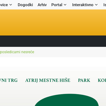
vice
Dogodki
Arhiv
Portal
Interaktivno
I
a posledicami nesreče