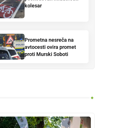
kolesar
Prometna nesreča na
avtocesti ovira promet
proti Murski Soboti