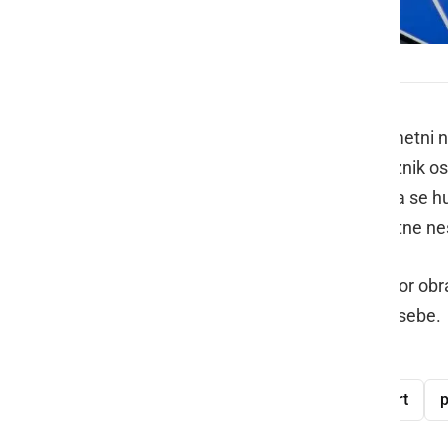
Policija
V nedeljo so policisti poročali o prometni ne
območju Zrkovcev, ko je 24-letni voznik 
ter trčil v betonsko ograjo, pri tem pa se h
obveščeni, da je udeleženec prometne ne
Letos so tako na območju PU Maribor obrav
treh prometnih nesrečah umrle tri osebe.
prometna nesreča
voznik
smrt
p