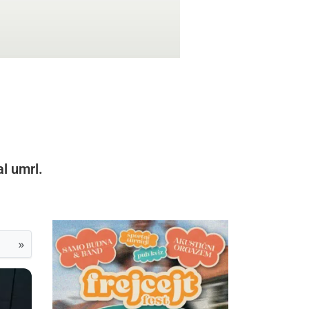
l umrl.
»