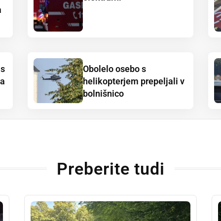
a
 s
Obolelo osebo s
na
helikopterjem prepeljali v
bolnišnico
Preberite tudi