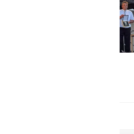
GOSPODARSTVO
Obrtnik leta 2026 je Milan
Horvat