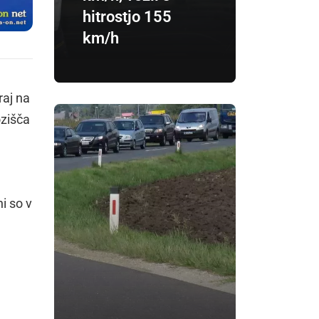
hitrostjo 155
km/h
raj na
ozišča
i so v