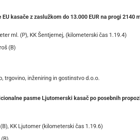
ne EU kasače z zaslužkom do 13.000 EUR na progi 2140 
er ml. (P), KK Šentjernej, (kilometerski čas 1.19.4)
roš (B)
o, trgovino, inženiring in gostinstvo d.o.o.
icionalne pasme Ljutomerski kasač po posebnih propozi
B), KK Ljutomer (kilometerski čas 1.19.6)
 (B)