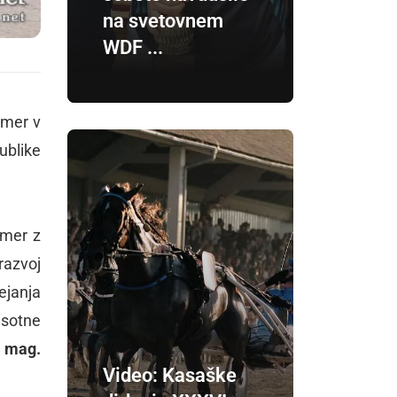
na svetovnem
WDF ...
omer v
ublike
omer z
razvoj
ejanja
risotne
,
mag.
Video: Kasaške