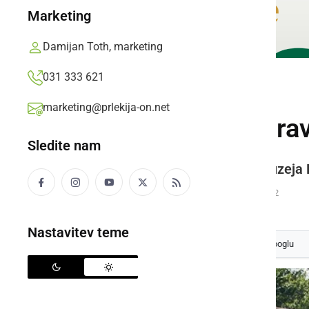
Marketing
Damijan Toth, marketing
031 333 621
ŠPORT
marketing@prlekija-on.net
V Ljutomeru pripravi
Sledite nam
4. kasaške dirke in otvoritev muzeja
Damir Skuhala,
ponedeljek, 6. avgust 2012 ob 12:22
Nastavitev teme
Izberite
Prlekijo
kot svoj prednostni vir na Googlu