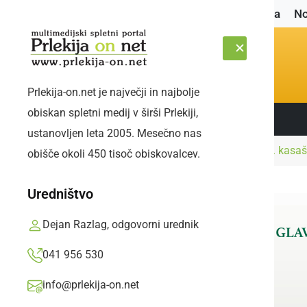
Naslovnica
No
Prlekija-on.net je največji in najbolje
obiskan spletni medij v širši Prlekiji,
Sledite nam:
NEDELJA, 9. AVGUST 2026
ustanovljen leta 2005. Mesečno nas
Naslovnica
Šport
V Ljutomeru pripravili 4. kasaš
obišče okoli 450 tisoč obiskovalcev.
Uredništvo
Dejan Razlag, odgovorni urednik
041 956 530
info@prlekija-on.net