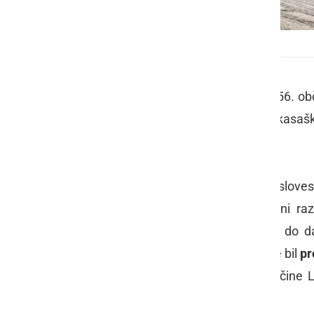
4. kasaške dirke
V okviru prireditev ob praznovanju 56. o
nedeljo, 5. avgusta, organiziral 4. kasašk
Slovenije dr. Danilo Türk.
V sklopu kasaških dirk je bila tudi slov
muzejem. V muzeju so razstavljeni razl
kasaštva od njegovih začetkov pa do dan
kasaških dirk. Slavnostni govornik je bil
pr
pa sta nagovorila tudi županja Občine 
Janez Slavič
.