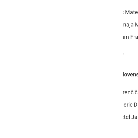
mesto: DISA BJ; voznik Osolnik Matej 
mesto: IRIS CROWN; voznik Šonaja M
mesto: RENTA; voznik Cimernam Fra
pokrovitelj dirke: Farmtech Ljutomer
3. DIRKA - avtoštart za 3-14 letne slov
mesto: PERRY JOE; voznik Lovrenčič F
mesto: FORTUNA HD; voznik Heric Da
mesto: PANTERA I; voznik Zaletel J
pokrovitelj dirke: MURALES d.d.