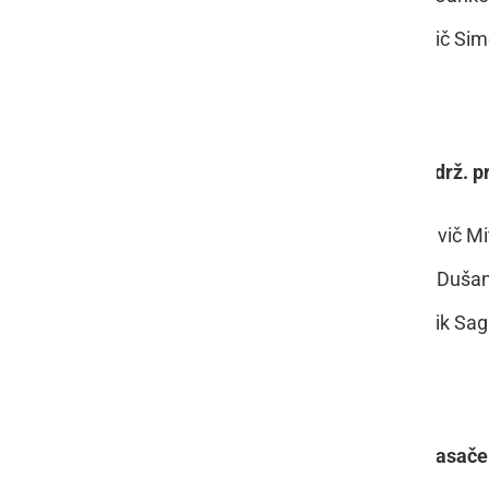
mesto: FORTIS AS; voznik Slavič Sim
pokrovitelj dirke: občina Ljutomer
6. DIRKA - dirka za kvalifikacijo za drž.
mesto: DEJAVU MS; voznik Slavič Mitj
mesto: JASA GL; voznik Zorko Dušan
mesto: ARRIVED DREAM; voznik Saga
pokrovitelj: Ljutomerčan d.o.o.
7. DIRKA - avtoštart za 3-14 letne kasač