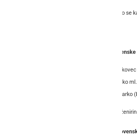
V vročem nedeljskem popoldnevu so se ka
Rezultati so sledeči:
1. DIRKA - avtoštart za 2 letne slovensk
mesto: LENNY JOE; voznik Makovec Sl
mesto: ITTY; voznik Slavič Marko ml.
mesto: LAYLA; voznik Sodec Darko (
pokrovitelj dirke: ATRIJ, gradbeni inženirin
2. DIRKA - avtoštart za 3-6 letne slove