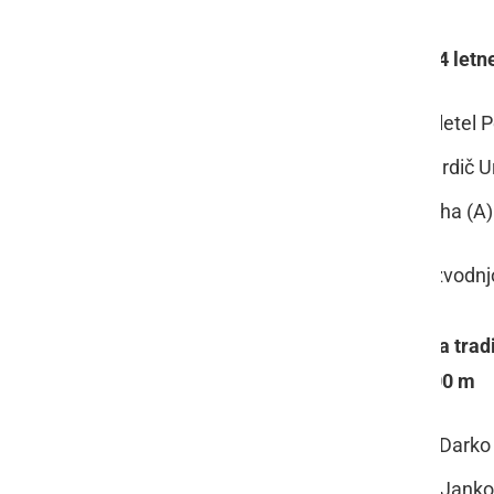
4. DIRKA - denarni handicap za 3-14 let
mesto: VINCENNES; voznik Zaletel Pet
mesto: IZTOK BE; voznik Bernardič U
mesto: DES; voznik Ivanuša Miha (A)
pokrovitelj: Proting, podjetje za proizvodnj
5. DIRKA - dirka posebnega pomena trad
avtoštart za 4 letne LK na progi 2100 m
mesto: FLORKO; voznik Sodec Darko (
mesto: FLORIDA; voznik Sagaj Janko