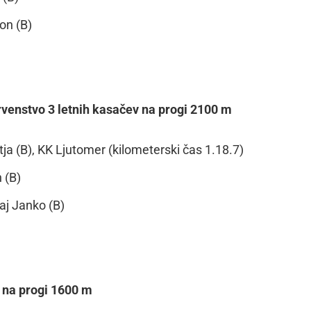
on (B)
 prvenstvo 3 letnih kasačev na progi 2100 m
a (B), KK Ljutomer (kilometerski čas 1.18.7)
 (B)
j Janko (B)
e na progi 1600 m