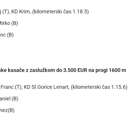
(T), KD Krim, (kilometerski čas 1.18.5)
irko (B)
nc (B)
enske kasače z zaslužkom do 3.500 EUR na progi 1600 m
ranc (T), KD Sl.Gorice Lenart, (kilometerski čas 1.15.6)
niel (B)
anez(B)