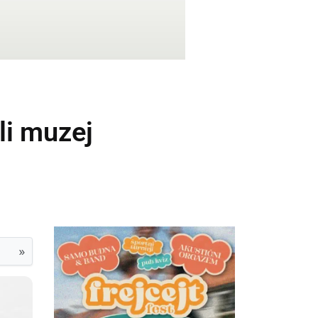
li muzej
»