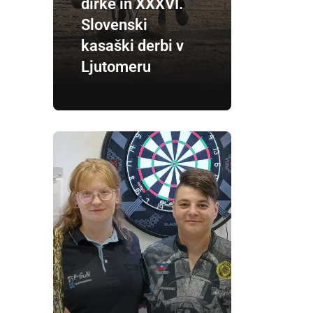
dirke in XXXVI.
Slovenski
kasaški derbi v
Ljutomeru