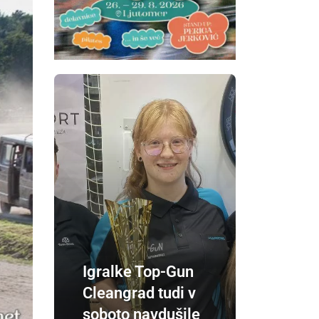
Igralke Top-Gun
Cleangrad tudi v
soboto navdušile