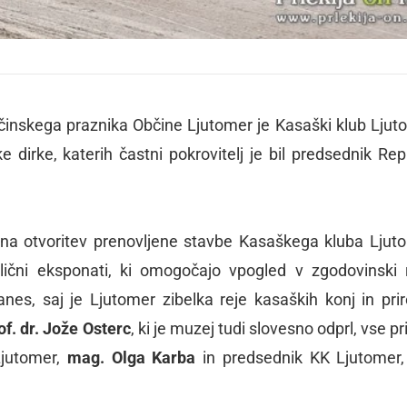
bčinskega praznika Občine Ljutomer je Kasaški klub Ljut
e dirke, katerih častni pokrovitelj je bil predsednik Rep
esna otvoritev prenovljene stavbe Kasaškega kluba Ljut
ični eksponati, ki omogočajo vpogled v zgodovinski 
es, saj je Ljutomer zibelka reje kasaških konj in prir
of. dr. Jože Osterc
, ki je muzej tudi slovesno odprl, vse p
Ljutomer,
mag. Olga Karba
in predsednik KK Ljutomer