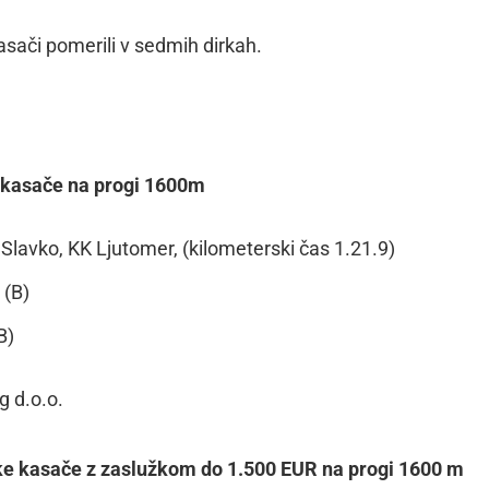
sači pomerili v sedmih dirkah.
e kasače na progi 1600m
avko, KK Ljutomer, (kilometerski čas 1.21.9)
 (B)
B)
g d.o.o.
nske kasače z zaslužkom do 1.500 EUR na progi 1600 m