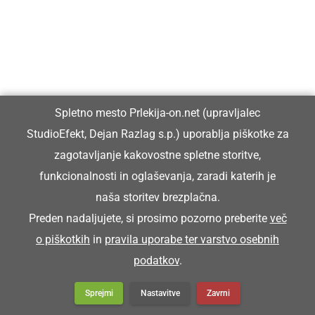
Spletno mesto Prlekija-on.net (upravljalec
StudioEfekt, Dejan Razlag s.p.) uporablja piškotke za
zagotavljanje kakovostne spletne storitve,
funkcionalnosti in oglaševanja, zaradi katerih je
naša storitev brezplačna.
Preden nadaljujete, si prosimo pozorno preberite
več
o piškotkih
in
pravila uporabe ter varstvo osebnih
podatkov
.
Sprejmi
Nastavitve
Zavrni