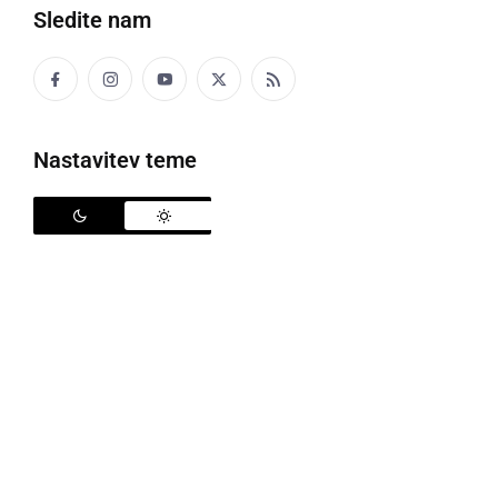
Sledite nam
Nastavitev teme
Oton Gašparič
Na
sobotni kulturno zabavni prireditvi
pri Mali
Nedelji, katere namen je bil zbrati denarna sredstva
za nakup Brajlove vrstice
Mihaeli
, slepi učenki 8.
razreda malonedeljske OŠ, so organizatorji ob
obračunu ugotovili, da je po plačilu vseh stroškov,