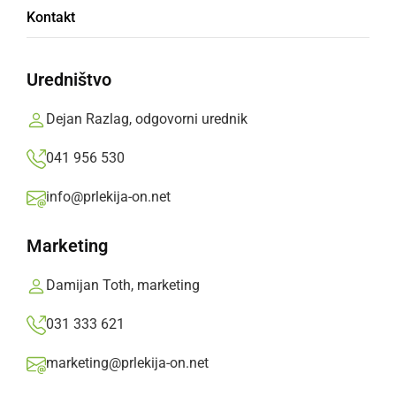
Višina zbranih sredstev je presenetila tudi
Kontakt
organizatorje
Branko Košti,
sreda, 5. september 2012 ob 21:58
Uredništvo
Dejan Razlag, odgovorni urednik
»
Izberite
Prlekijo
kot svoj prednostni vir na Googlu
041 956 530
info@prlekija-on.net
Marketing
Damijan Toth, marketing
031 333 621
marketing@prlekija-on.net