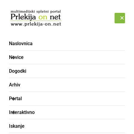
Prijava
NEDELJA, 9. AVGUST 2026
Naslovnica
Novice
Dogodki
Arhiv
KULTURA IN IZOBRAŽEVANJE
Portal
Za Mihaelo zbrali skoraj
Interaktivno
18 tisoč evrov
Iskanje