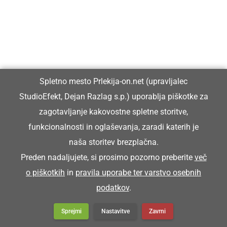
Spletno mesto Prlekija-on.net (upravljalec
StudioEfekt, Dejan Razlag s.p.) uporablja piškotke za
zagotavljanje kakovostne spletne storitve,
funkcionalnosti in oglaševanja, zaradi katerih je
naša storitev brezplačna.
Preden nadaljujete, si prosimo pozorno preberite
več
o piškotkih
in
pravila uporabe ter varstvo osebnih
podatkov
.
Sprejmi
Nastavitve
Zavrni