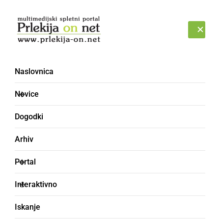
Prijava
NEDELJA, 9. AVGUST 2026
Naslovnica
Novice
Dogodki
Arhiv
DRUŽABNO
Portal
Prvi ekumenski
Interaktivno
blagoslov motoristov s
Iskanje
panoramsko vožnjo po