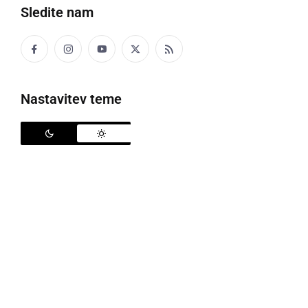
Sledite nam
Nastavitev teme
Ekumenski blagoslov motoristov
Čeprav se je z lepim vremenom že začela
motoristična sezona, so se v soboto, 15. marca, v
Murski Soboti na svojem srečanju in blagoslovu za
srečno in varno vožnjo srečali motoristi iz številnih
pomurskih motorističnih klubov ali društev. Na
srečanje pa so prišli s svojimi jeklenimi konjički tudi
motoristi iz ostalih koncev Slovenije.