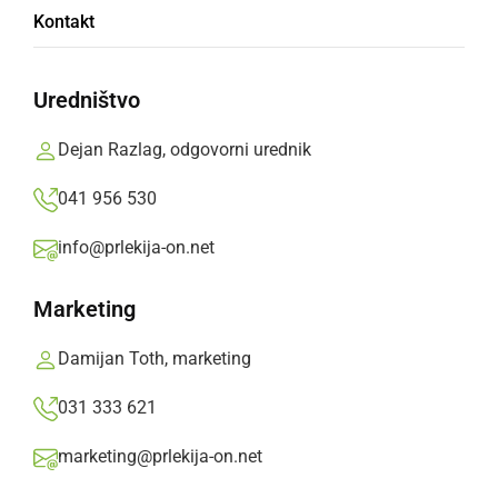
Kontakt
Pomurju
Uredništvo
Množična otvoritev motoristične sezone v
Murski Soboti
Dejan Razlag, odgovorni urednik
Jože Žerdin,
sobota, 15. marec 2014 ob 19:25
041 956 530
info@prlekija-on.net
»
Izberite
Prlekijo
kot svoj prednostni vir na Googlu
Marketing
Damijan Toth, marketing
031 333 621
marketing@prlekija-on.net