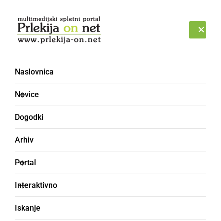
Prijava
NEDELJA, 9. AVGUST 2026
Naslovnica
Novice
Dogodki
Arhiv
NARAVA
Portal
Skrb za narcisne
Interaktivno
travnike v Veržeju
Iskanje