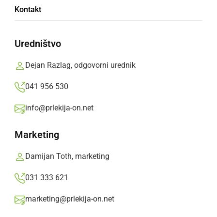
V Veržeju so na narcisnih travnikih
Kontakt
odstranjevali podlesek
Jože Žerdin,
ponedeljek, 26. maj 2014 ob 11:09
Uredništvo
Dejan Razlag, odgovorni urednik
»
Izberite
Prlekijo
kot svoj prednostni vir na Googlu
041 956 530
info@prlekija-on.net
Marketing
Damijan Toth, marketing
031 333 621
marketing@prlekija-on.net