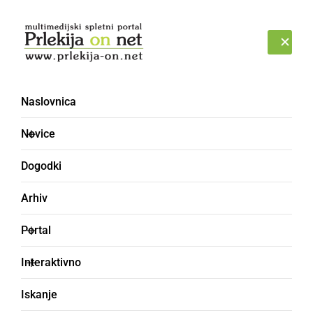
Prijava
SOBOTA, 8. AVGUST 2026
Naslovnica
Novice
Dogodki
Arhiv
DRUŽABNO
Portal
S TD Majolka veselo v
Interaktivno
jesen z Majolkinimi
Iskanje
dnevi