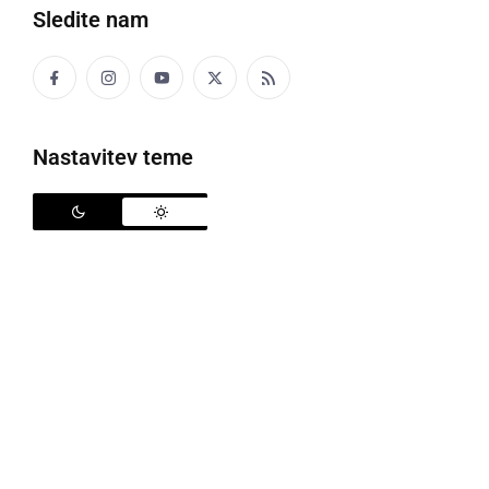
Sledite nam
Majolkini dnevi dobrot
Nastavitev teme
Podpredsednik TD Majolka,
Janko Kralj
je povedal,
da so v 9. letih obstoja in delovanje tega društva
veliko ustvarjali in delali z namenom in edinim ciljem
združevati ljudi, nekoga osrečiti in ljudi tudi znati
motivirati. Turistično društvo ta čas šteje čez 80
članov, člani pa prihajajo iz širšega področja občin
Cerkvenjak, Sv. Trojica, Apače, Radenci, Sv. Jurij,
Gornja Radgona ter tudi iz sosednje Avstrije.