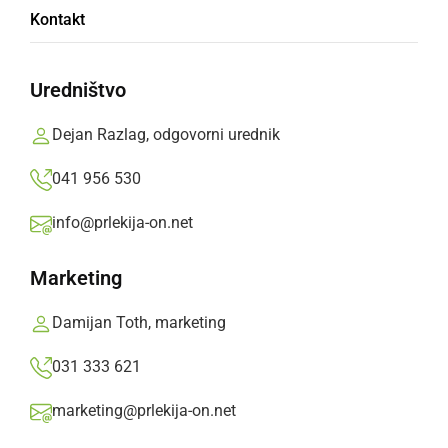
Kontakt
Turistično društvo Majolka iz Orehovcev je eno
izmed najbolj aktivnih turističnih društev v
Uredništvo
občini Gornja Radgona
Dejan Razlag, odgovorni urednik
Marjan Slavič,
ponedeljek, 25. avgust 2014 ob 19:51
041 956 530
info@prlekija-on.net
»
Izberite
Prlekijo
kot svoj prednostni vir na Googlu
Marketing
Damijan Toth, marketing
031 333 621
marketing@prlekija-on.net