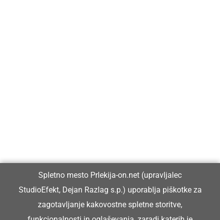
Prlekija-on.net je največji in najbolje obiskan spletni medij v
Prlekiji.
Vpisan je v razvid medijev, ki ga vodi Ministrstvo za kulturo
Republike Slovenije, pod zaporedno številko 1529.
Glavni in odgovorni urednik:
Spletno mesto Prlekija-on.net (upravljalec
Dejan Razlag
StudioEfekt, Dejan Razlag s.p.) uporablja piškotke za
info@prlekija-on.net
zagotavljanje kakovostne spletne storitve,
funkcionalnosti in oglaševanja, zaradi katerih je