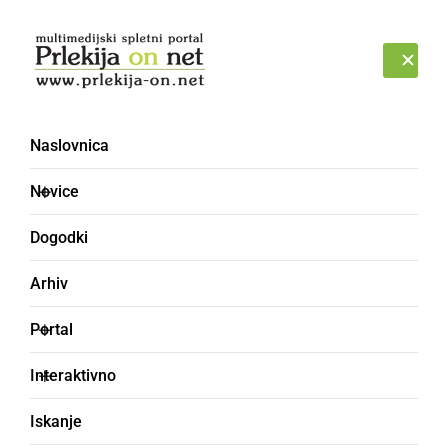
Prijava
PETEK, 7. AVGUST 2026
Naslovnica
predstave
Novice
Dogodki
Arhiv
Portal
Interaktivno
Iskanje
DRUŽABNO