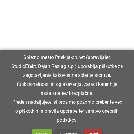
Prlekiji.
Vpisan je v razvid medijev, ki ga vodi Ministrstvo za kulturo
Republike Slovenije, pod zaporedno številko 1529.
Glavni in odgovorni urednik:
Spletno mesto Prlekija-on.net (upravljalec
Dejan Razlag
StudioEfekt, Dejan Razlag s.p.) uporablja piškotke za
info@prlekija-on.net
zagotavljanje kakovostne spletne storitve,
funkcionalnosti in oglaševanja, zaradi katerih je
naša storitev brezplačna.
Preden nadaljujete, si prosimo pozorno preberite
več
o piškotkih
in
pravila uporabe ter varstvo osebnih
© Prlekija-on.net | 2005 - 2026 | Vse pravice pridržane |
podatkov
.
info@prlekija-on.net
Splošni pogoji
•
Izjava o zasebnosti
•
Piškotki
Oglaševanje
Sprejmi
Nastavitve
Zavrni