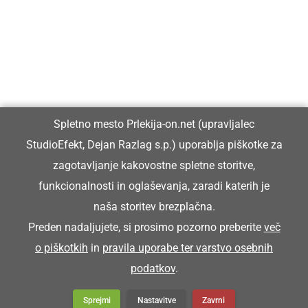
Prlekiji.
Vpisan je v razvid medijev, ki ga vodi Ministrstvo za kulturo
Republike Slovenije, pod zaporedno številko 1529.
Glavni in odgovorni urednik:
Spletno mesto Prlekija-on.net (upravljalec
Dejan Razlag
StudioEfekt, Dejan Razlag s.p.) uporablja piškotke za
info@prlekija-on.net
zagotavljanje kakovostne spletne storitve,
funkcionalnosti in oglaševanja, zaradi katerih je
naša storitev brezplačna.
Preden nadaljujete, si prosimo pozorno preberite
več
o piškotkih
in
pravila uporabe ter varstvo osebnih
© Prlekija-on.net | 2005 - 2026 | Vse pravice pridržane |
podatkov
.
info@prlekija-on.net
Splošni pogoji
•
Izjava o zasebnosti
•
Piškotki
Oglaševanje
Sprejmi
Nastavitve
Zavrni