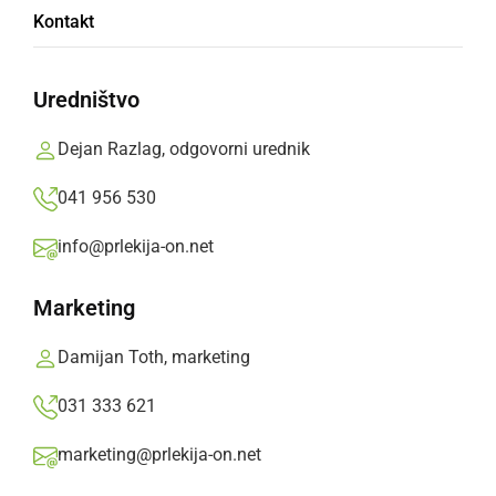
Kontakt
Prlekija-on.net,
torek, 30. september 2014 ob 13:10
Uredništvo
»
Izberite
Prlekijo
kot svoj prednostni vir na Googlu
Dejan Razlag, odgovorni urednik
Video: Prleška mladina
041 956 530
S klikom naložite video (lahko uporablja piškotke)
info@prlekija-on.net
Marketing
Damijan Toth, marketing
031 333 621
Pozdrav iz Prlekije
marketing@prlekija-on.net