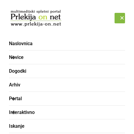
Prijava
SOBOTA, 8. AVGUST 2026
Naslovnica
Novice
Dogodki
Arhiv
KULTURA IN IZOBRAŽEVANJE
Portal
Pozdrav iz Prlekije
Interaktivno
Kratki video, ki je nastal v sklopu projekta
Iskanje
»Prleška mladina«