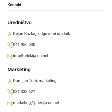
Doživite pristno Prlekijo – vabljeni na
Kontakt
Kmečki bal v Križevce
Uredništvo
sobota, 8. avgust 2026 ob 07:52
Dejan Razlag, odgovorni urednik
041 956 530
GOSPODARSTVO
info@prlekija-on.net
Na Kogu odprli muzej na prostem, posvečen
življenju viničarjev
Marketing
petek, 7. avgust 2026 ob 15:55
Damijan Toth, marketing
031 333 621
marketing@prlekija-on.net
DRUŽABNO