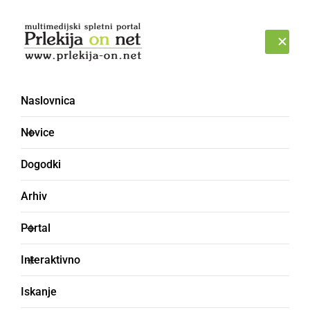
Prijava
SOBOTA, 8. AVGUST 2026
Naslovnica
projekt
Novice
Dogodki
Arhiv
Portal
Interaktivno
Iskanje
DRUŽABNO