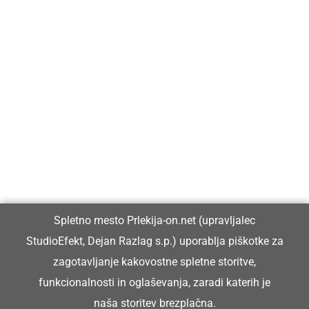
Prlekija-on.net je največji in najbolje obiskan spletni medij v
Prlekiji.
Vpisan je v razvid medijev, ki ga vodi Ministrstvo za kulturo
Republike Slovenije, pod zaporedno številko 1529.
Glavni in odgovorni urednik:
Spletno mesto Prlekija-on.net (upravljalec
Dejan Razlag
StudioEfekt, Dejan Razlag s.p.) uporablja piškotke za
info@prlekija-on.net
zagotavljanje kakovostne spletne storitve,
funkcionalnosti in oglaševanja, zaradi katerih je
naša storitev brezplačna.