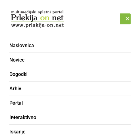
Prijava
SOBOTA, 8. AVGUST 2026
Naslovnica
Novice
Dogodki
Arhiv
ŠPORT
Portal
Kuji, vino in pogače ob
Interaktivno
koncu kasaške sezone v
Iskanje
Ljutomeru