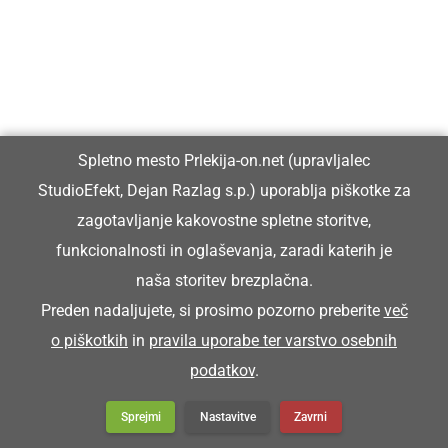
Spletno mesto Prlekija-on.net (upravljalec
StudioEfekt, Dejan Razlag s.p.) uporablja piškotke za
zagotavljanje kakovostne spletne storitve,
funkcionalnosti in oglaševanja, zaradi katerih je
naša storitev brezplačna.
Preden nadaljujete, si prosimo pozorno preberite
več
o piškotkih
in
pravila uporabe ter varstvo osebnih
podatkov
.
Sprejmi
Nastavitve
Zavrni