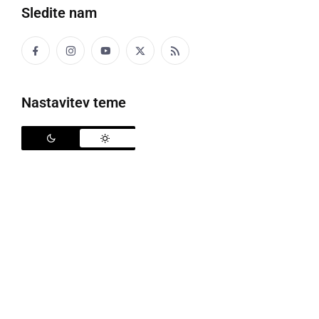
Sledite nam
Zaključek kasaške sezone v Ljutomeru
Nastavitev teme
Na hipodromu v Ljutomeru, so v nedeljo, 12. oktobra,
potekale letošnje zadnje kasaške dirke. Poleg
sedmih zanimivih dirk, so obiskovalci lahko uživali še
ob odlični kulinariki in vinih, saj je v sklopu dirk
potekala prireditev s kulturno-zabavnim programom
in bogato ponudbo prleške kulinarike in vin,
Prlekfest
- kuji, vino in pogače
.
Kot na prejšnjih prireditvah v okviru Prlekfesta,
Prleški gibanici 2014
in
Miholovem sejmu 2014
z