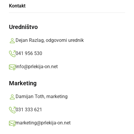
Kontakt
Poleg sedmih zanimivih dirk, so obiskovalci
lahko uživali še ob odlični kulinariki in vinih
Uredništvo
Prlekija-on.net,
ponedeljek, 13. oktober 2014 ob 09:24
Dejan Razlag, odgovorni urednik
041 956 530
»
Izberite
Prlekijo
kot svoj prednostni vir na Googlu
info@prlekija-on.net
Marketing
Damijan Toth, marketing
031 333 621
marketing@prlekija-on.net