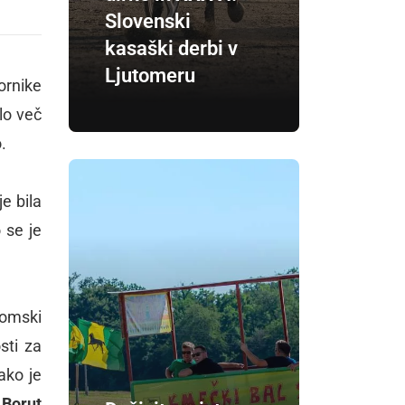
Slovenski
kasaški derbi v
Ljutomeru
ornike
lo več
.
e bila
 se je
lomski
sti za
ako je
e
Borut