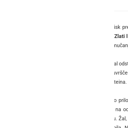
51. Zlata lisica
Očitno je bila želja prevelika in pritisk
razveselila še s stopničkami na
51. Zlati l
deset tisoč navijačev in ljubiteljev smučan
Na sobotnem veleslalomu je Tina žal odsto
Anna Fenninger
iz Avstrije, drugo uvrš
uvrstila
Tina Weirather
iz Liechtensteina.
Mazejeva je imela v nedeljo še eno pril
vožnji. Po prvi vožnji se je uvrstila na
naskok na stopničke v drugem teku. Žal, k
tudi v drugem teku slaloma odstopila. N