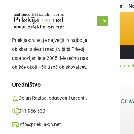
Naslovnica
No
Prlekija-on.net je največji in najbolje
obiskan spletni medij v širši Prlekiji,
Sledite nam:
NEDELJA, 9. AVGUST 2026
ustanovljen leta 2005. Mesečno nas
Naslovnica
Družabno
Tina Maze odstopila na ob
obišče okoli 450 tisoč obiskovalcev.
Uredništvo
Dejan Razlag, odgovorni urednik
041 956 530
info@prlekija-on.net