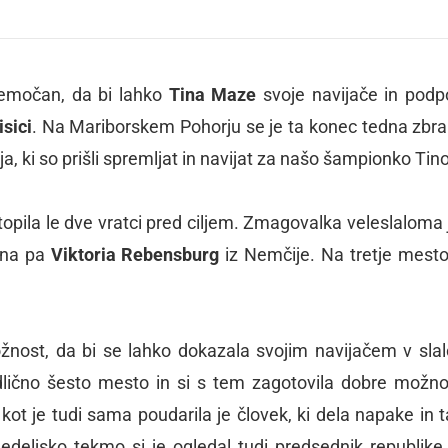
 premočan, da bi lahko
Tina Maze
svoje navijače in podp
isici
. Na Mariborskem Pohorju se je ta konec tedna zbra
ja, ki so prišli spremljat in navijat za našo šampionko Tino
pila le dve vratci pred ciljem. Zmagovalka veleslaloma j
čena pa
Viktoria Rebensburg
iz Nemčije. Na tretje mesto
ožnost, da bi se lahko dokazala svojim navijačem v sla
 odlično šesto mesto in si s tem zagotovila dobre možno
ot je tudi sama poudarila je človek, ki dela napake in t
edeljsko tekmo si je ogledal tudi predsednik republik