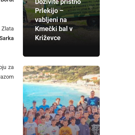
Doživite pristno
Prlekijo –
vabljeni na
Kmečki bal v
 Zlata
Križevce
Sarka
oju za
orazom