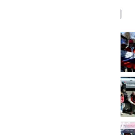
Deli
Facebook
X
Messenger
WhatsApp
Copy
PrintFrien
Email
Link