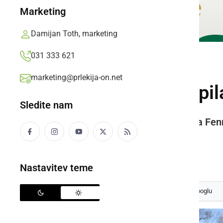
Marketing
Damijan Toth, marketing
031 333 621
DRUŽABNO
marketing@prlekija-on.net
Tina Maze odstopila
Sledite nam
Na veleslalomu je zmagala Anna Fennin
postala tudi Zlata lisička
Bojan Sobočan,
nedelja, 22. februar 2015 ob 19:57
Nastavitev teme
Izberite
Prlekijo
kot svoj prednostni vir na Googlu