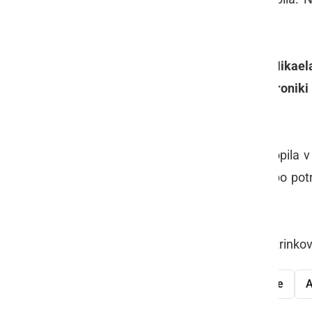
Pahor
.
Na slalomu si je zmago priborila
Mikaela
lisička, drugo mesto je pripadlo
Veroniki
Strachova
iz Češke.
Zraven tega, da je Mazejeva odstopila v 
veliki kristalni globus. Zaradi tega bo po
boriti naprej.
Spodaj pa si lahko ogledate nekaj utrink
Zlata lisica
Tina Maze
Pohorje
A