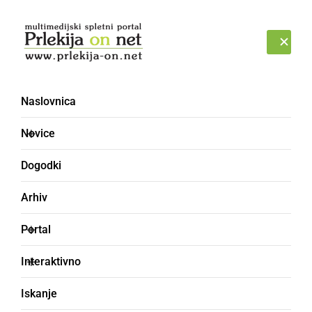
Prijava
ČETRTEK, 6. AVGUST 2026
Naslovnica
Novice
Dogodki
Arhiv
ČRNA KRONIKA
Portal
Voznik avtobusa
Interaktivno
prehitro čez hitrostno
Iskanje
oviro, 57-letnica huje