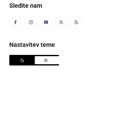
Sledite nam
Potnico je vrglo s sedeža in se je huje poškodovala
Nastavitev teme
V torek, 14. aprila, je v Veržeju voznik avtobusa z
neprilagojeno hitrostjo zapeljal čez hitrostno oviro,
zaradi česar je 57-letno potnico vrglo s sedeža in se
je pri tem telesno poškodovala. Odpeljana je bila v
bolnišnico, kjer so ugotovili, da je utrpela hudo
telesno poškodbo in je ostala na zdravljenju.
V prometni nesreči je bil udeležen turistični avtobus