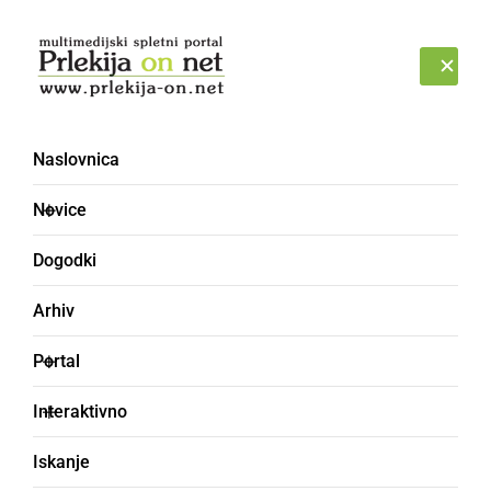
Prijava
NEDELJA, 9. AVGUST 2026
Naslovnica
hujše poškodbe
Novice
Dogodki
Arhiv
Portal
Interaktivno
Iskanje
ČRNA KRONIKA