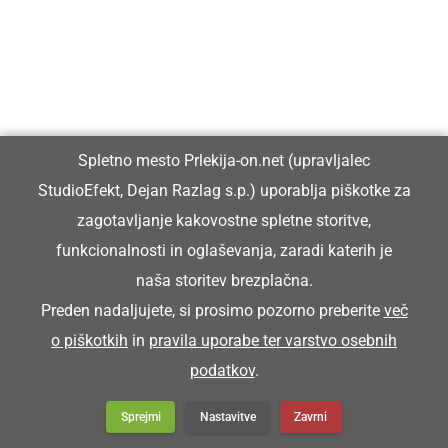
Spletno mesto Prlekija-on.net (upravljalec
StudioEfekt, Dejan Razlag s.p.) uporablja piškotke za
zagotavljanje kakovostne spletne storitve,
funkcionalnosti in oglaševanja, zaradi katerih je
naša storitev brezplačna.
Preden nadaljujete, si prosimo pozorno preberite
več
o piškotkih
in
pravila uporabe ter varstvo osebnih
podatkov
.
Sprejmi
Nastavitve
Zavrni