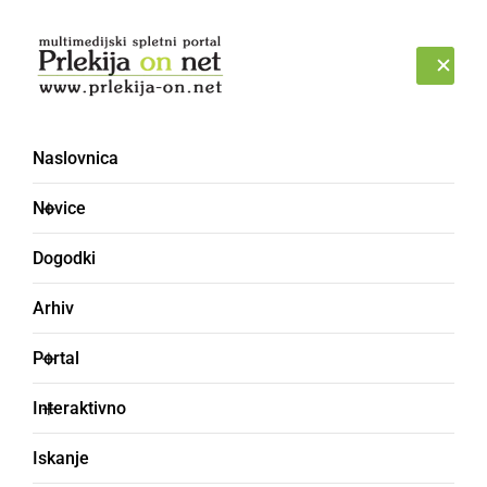
Prijava
PETEK, 7. AVGUST 2026
Naslovnica
Novice
Dogodki
Arhiv
KULTURA IN IZOBRAŽEVANJE
Portal
Spominska slovesnost
Interaktivno
pri Ribičevem mlinu v
Iskanje
Cezanjevcih