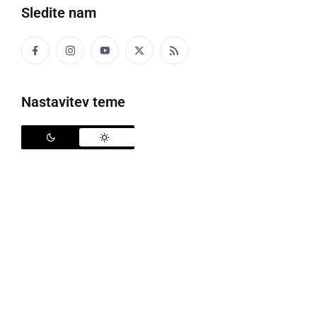
Sledite nam
Kuhanje vojaškega bograča
Nedavno še znamenita prekmurska, sedaj pa že
skoraj ponarodela slovenska jed, bograč, je izziv za
Nastavitev teme
številne ljubiteljske kuharje, saj se tekmovanja v
kuhanju jedi iz treh vrst mesa in krompirja, kar vrstijo.
Brez tovrstnega tekmovanja ni minil niti
Dan
Slovenske vojske
na letališču v Rakičanu.
Prireditvi primerna je bila tudi sestava ekip, saj je
tokrat »vojaški« bograč kuhalo 14 ekip vojaških
veteranov, nekdanjih teritorialcev in ekipa
Policijskega veteranskega združenja Sever za