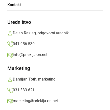
Vojaški in policijski veterani ter nekdanji
Kontakt
teritorialci so ob dnevu Slovenske vojske
vihteli kuhalnice
Uredništvo
Branko Košti,
sreda, 20. maj 2015 ob 20:19
Dejan Razlag, odgovorni urednik
»
041 956 530
Izberite
Prlekijo
kot svoj prednostni vir na Googlu
info@prlekija-on.net
Marketing
Damijan Toth, marketing
031 333 621
marketing@prlekija-on.net