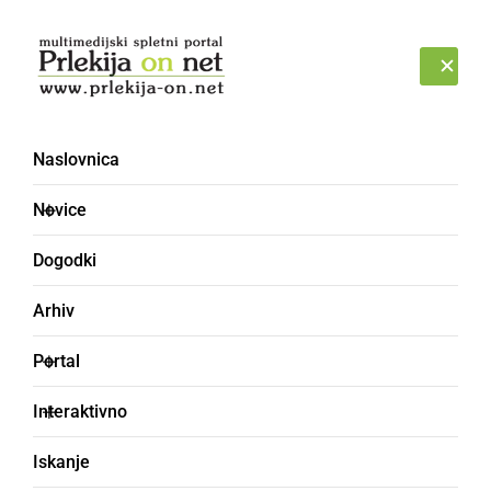
Prijava
PETEK, 7. AVGUST 2026
Naslovnica
Novice
Dogodki
Arhiv
DRUŽABNO
Portal
Policisti skuhali
Interaktivno
najboljši vojaški bograč
Iskanje