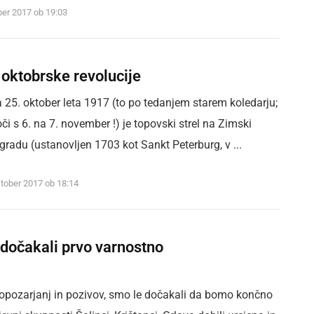
ber 2017 ob 19:03
 oktobrske revolucije
a 25. oktober leta 1917 (to po tedanjem starem koledarju;
i s 6. na 7. november !) je topovski strel na Zimski
gradu (ustanovljen 1703 kot Sankt Peterburg, v ...
ktober 2017 ob 18:14
 dočakali prvo varnostno
 opozarjanj in pozivov, smo le dočakali da bomo končno