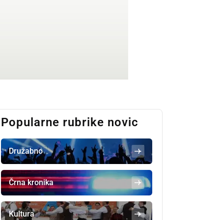
Popularne rubrike novic
Družabno
Črna kronika
Kultura