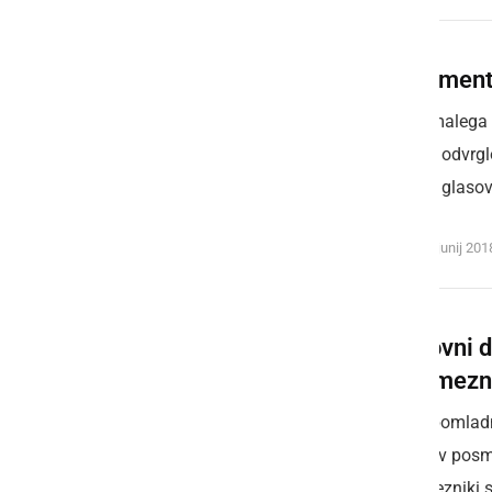
Parlamenta
Nekaj malega č
nedeljo odvrgl
volilnih glasov
sreda, 6. junij 20
Svetovni d
posamezn
V tem pomladn
čebele, v pos
posamezniki s 