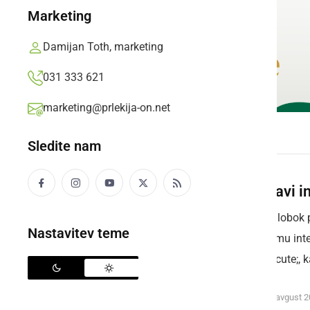
Marketing
Damijan Toth, marketing
031 333 621
marketing@prlekija-on.net
Sledite nam
Proslavi i
Prvič: Globok 
Nastavitev teme
prleškemu int
ki v&eacute;, ka
sreda, 8. avgust 