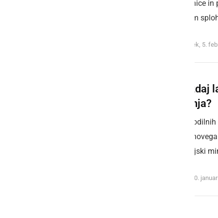
zrniresnice in 
tasistem sploh
ponedeljek, 5. fe
Kdo zdaj 
županja?
Oktet vodilnih
zaradi novega
pri okoljski min
sobota, 20. janua