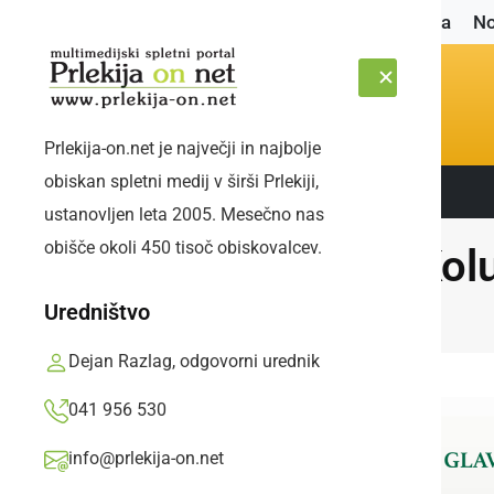
Naslovnica
No
Prlekija-on.net je največji in najbolje
obiskan spletni medij v širši Prlekiji,
Sledite nam:
SOBOTA, 8. AVGUST 2026
ustanovljen leta 2005. Mesečno nas
obišče okoli 450 tisoč obiskovalcev.
Kol
Uredništvo
Dejan Razlag, odgovorni urednik
041 956 530
info@prlekija-on.net