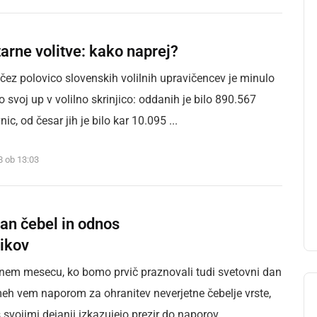
rne volitve: kako naprej?
ez polovico slovenskih volilnih upravičencev je minulo
o svoj up v volilno skrinjico: oddanih je bilo 890.567
nic, od česar jih je bilo kar 10.095 ...
18 ob 13:03
an čebel in odnos
ikov
em mesecu, ko bomo prvič praznovali tudi svetovni dan
meh vem naporom za ohranitev neverjetne čebelje vrste,
svojimi dejanji izkazujejo prezir do naporov ...