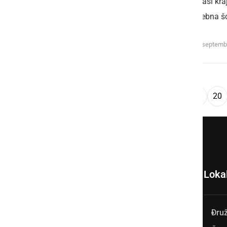
tudi v naši kra
prepotrebna šo
petek, 9. septemb
...
««
‹
1
16
17
18
19
20
Loka
Dru
Prlekija-on.net je največji in