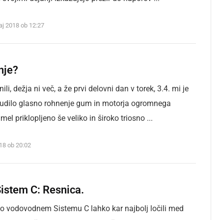
aj 2018 ob 12:27
nje?
ili, dežja ni več, a že prvi delovni dan v torek, 3.4. mi je
udilo glasno rohnenje gum in motorja ogromnega
 imel priklopljeno še veliko in široko triosno ...
018 ob 20:02
istem C: Resnica.
 o vodovodnem Sistemu C lahko kar najbolj ločili med