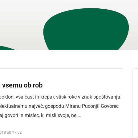
n vsemu ob rob
poklon, vsa čast in krepak stisk roke v znak spoštovanja
elektualnemu največ, gospodu Miranu Puconji! Govorec
j govori in mislec, ki misli svoje, ne ...
2018 ob 17:52