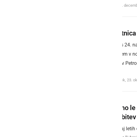
sreda, 27. decem
Stoletnica
V noči s 24. n
po novem v noč
dvorec v Petro
ponedeljek, 23. o
Pa smo le
pridobitev
Po nekaj letih