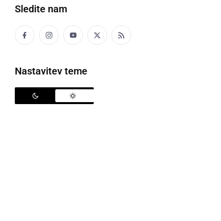
Sledite nam
ponedeljek, 31. oktober 2011 ob 09:23
Slovenci čakamo na mandatarja, ki bo
Nastavitev teme
močno udaril po mizi
V času predvolilnih bojev, ki se uradno še niti niso začeli,
lahko človek opazi le eno stvar, in sicer dejstvo, da je od
Pahorjeve nezaupnice naprej potihnilo vse okoli posledic
recesije, torej o ...
četrtek, 20. oktober 2011 ob 16:17