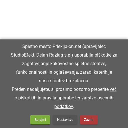
Vpisan je v razvid medijev, ki ga vodi Ministrstvo za kulturo
Republike Slovenije, pod zaporedno številko 1529.
Glavni in odgovorni urednik:
Spletno mesto Prlekija-on.net (upravljalec
Dejan Razlag
StudioEfekt, Dejan Razlag s.p.) uporablja piškotke za
info@prlekija-on.net
zagotavljanje kakovostne spletne storitve,
funkcionalnosti in oglaševanja, zaradi katerih je
naša storitev brezplačna.
Preden nadaljujete, si prosimo pozorno preberite
več
o piškotkih
in
pravila uporabe ter varstvo osebnih
© Prlekija-on.net | 2005 - 2026 | Vse pravice pridržane |
podatkov
.
info@prlekija-on.net
Splošni pogoji
•
Izjava o zasebnosti
•
Piškotki
Oglaševanje
Sprejmi
Nastavitve
Zavrni