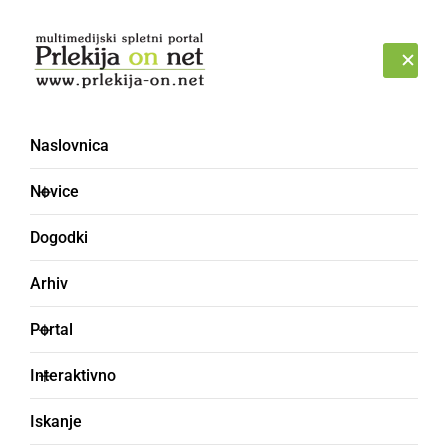
Prijava
SOBOTA, 8. AVGUST 2026
Naslovnica
Kolumne in komentarji –
Novice
stran 21
Dogodki
Arhiv
Portal
Interaktivno
Iskanje