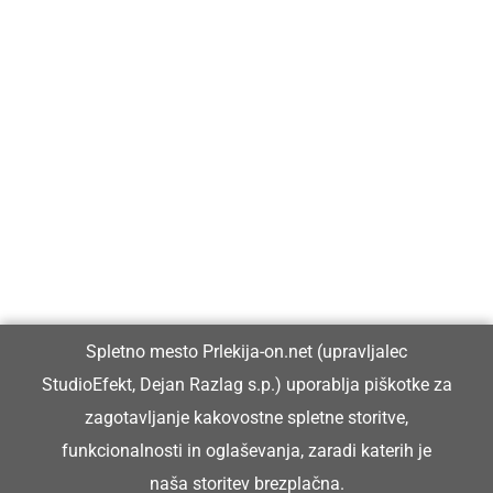
Prlekija-on.net je največji in najbolje obiskan spletni medij v
Prlekiji.
Vpisan je v razvid medijev, ki ga vodi Ministrstvo za kulturo
Republike Slovenije, pod zaporedno številko 1529.
Glavni in odgovorni urednik:
Spletno mesto Prlekija-on.net (upravljalec
Dejan Razlag
StudioEfekt, Dejan Razlag s.p.) uporablja piškotke za
info@prlekija-on.net
zagotavljanje kakovostne spletne storitve,
funkcionalnosti in oglaševanja, zaradi katerih je
naša storitev brezplačna.