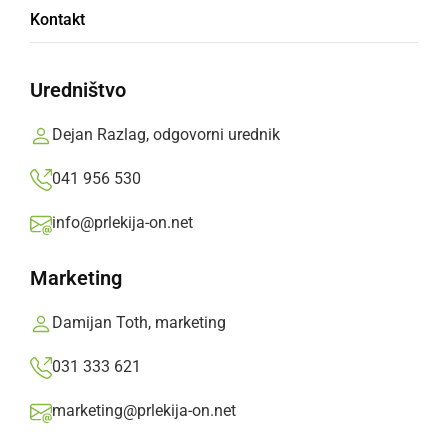
junija
Kontakt
Letošnja kopalna sezona na kopališču v Ljutomeru se
prične v soboto 16. junija, ob 10 uri. V soboto, 16. in v
Uredništvo
nedeljo, 17. junija, bo po sklepu županje Občine Ljutomer,
Dejan Razlag, odgovorni urednik
mag. Olge Karba, za vse ...
041 956 530
ponedeljek, 11. junij 2012 ob 10:23
info@prlekija-on.net
Marketing
Ekipi Top Gun osvojili naslov državnih
prvakov
Damijan Toth, marketing
Minuli konec tedna, se je v športni dvorani pri zdravilišču
031 333 621
Olimje v Podčetrtku, odvijalo državno prvenstvo v pikadu.
marketing@prlekija-on.net
Ženska ekipa Top Gun, ki jo sestavljajo Andreja Kavčič,
Liljana Copot, Mojca ...