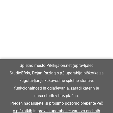
Prlekija-on.net je največji in najbolje obiskan spletni medij v
Prlekiji.
Vpisan je v razvid medijev, ki ga vodi Ministrstvo za kulturo
Republike Slovenije, pod zaporedno številko 1529.
Glavni in odgovorni urednik:
Spletno mesto Prlekija-on.net (upravljalec
Dejan Razlag
StudioEfekt, Dejan Razlag s.p.) uporablja piškotke za
info@prlekija-on.net
zagotavljanje kakovostne spletne storitve,
funkcionalnosti in oglaševanja, zaradi katerih je
naša storitev brezplačna.
Preden nadaljujete, si prosimo pozorno preberite
več
o piškotkih
in
pravila uporabe ter varstvo osebnih