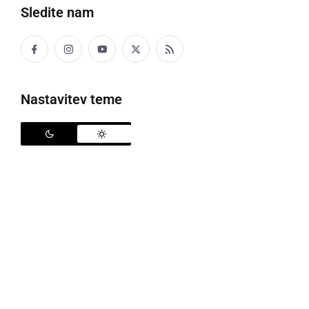
Sledite nam
Odlični rezultati judoistov, Patrik Vojsk
državni prvak
Nastavitev teme
Na Državnem prvenstvu za mladinke in mladince, ki je
potekala v soboto, 7. aprila, na Ravnah na Koroškem, je
nastopilo 134 tekmovalcev iz slovenskih klubov. Od
prleških judoistov je naslov državnega ...
ponedeljek, 9. april 2012 ob 09:26
Zmagovalca odločilo zadnjih deset minut
Članska ekipa NK Ljutomer je v soboto, 7. aprila, v 17.