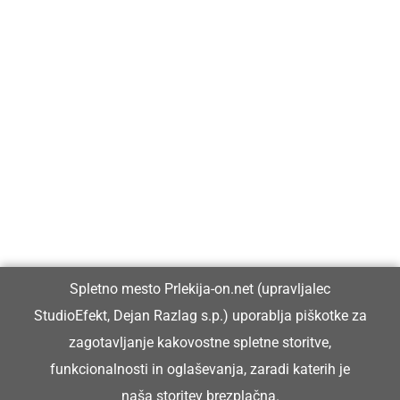
Prlekija-on.net je največji in najbolje obiskan spletni medij v
Prlekiji.
Vpisan je v razvid medijev, ki ga vodi Ministrstvo za kulturo
Republike Slovenije, pod zaporedno številko 1529.
Glavni in odgovorni urednik:
Spletno mesto Prlekija-on.net (upravljalec
Dejan Razlag
StudioEfekt, Dejan Razlag s.p.) uporablja piškotke za
info@prlekija-on.net
zagotavljanje kakovostne spletne storitve,
funkcionalnosti in oglaševanja, zaradi katerih je
naša storitev brezplačna.