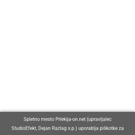
Prlekija-on.net je največji in najbolje obiskan spletni medij v
Prlekiji.
Vpisan je v razvid medijev, ki ga vodi Ministrstvo za kulturo
Republike Slovenije, pod zaporedno številko 1529.
Glavni in odgovorni urednik:
Spletno mesto Prlekija-on.net (upravljalec
Dejan Razlag
StudioEfekt, Dejan Razlag s.p.) uporablja piškotke za
info@prlekija-on.net