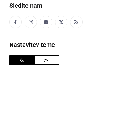
V petek, 31. julija 2026, je v Parku 1. slovenskega tabora
Sledite nam
Ljutomer potekala osrednja slavnostna prireditev ob 70.
prazniku Občine Ljutomer. Ob tej priložnosti so podelili
priznanja županje in ...
Nastavitev teme
sobota, 8. avgust 2026 ob 17:39
ŠPORT
Video: Kasaške dirke in XXXVI. Slovenski
kasaški derbi v Ljutomeru
Na ljutomerskem hipodromu danes potekajo velike
kasaške dirke, ki so del praznovanja 70. praznika Občine
Ljutomer. Program se bo začel ob 15. uri, v osmih dirkah pa
bo nastopilo kar 76 konj.Osrednji ...