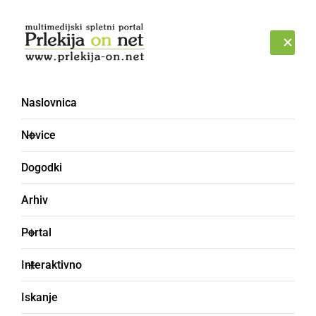
Prijava
PONEDELJEK, 10. AVGUST 2026
Naslovnica
Lokalne novice – stran 2
Novice
Dogodki
Arhiv
Portal
Interaktivno
Iskanje
ŠPORT