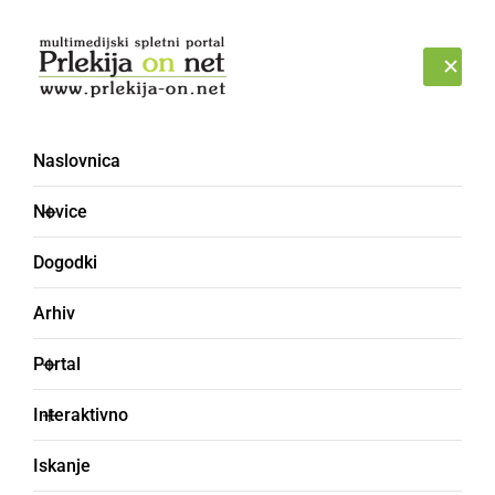
Prijava
PETEK, 7. AVGUST 2026
Naslovnica
kobreti - Profil uporabnika
Novice
Dogodki
Arhiv
Portal
Interaktivno
Iskanje