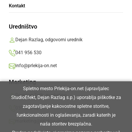
Kontakt
Uredništvo
Prlekija-on.net je največji in najbolje obiskan spletni medij v
Prlekiji.
Dejan Razlag, odgovorni urednik
041 956 530
Vpisan je v razvid medijev, ki ga vodi Ministrstvo za kulturo
Republike Slovenije, pod zaporedno številko 1529.
info@prlekija-on.net
Glavni in odgovorni urednik:
Marketing
Spletno mesto Prlekija-on.net (upravljalec
Dejan Razlag
Damijan Toth, marketing
StudioEfekt, Dejan Razlag s.p.) uporablja piškotke za
info@prlekija-on.net
zagotavljanje kakovostne spletne storitve,
031 333 621
funkcionalnosti in oglaševanja, zaradi katerih je
marketing@prlekija-on.net
naša storitev brezplačna.