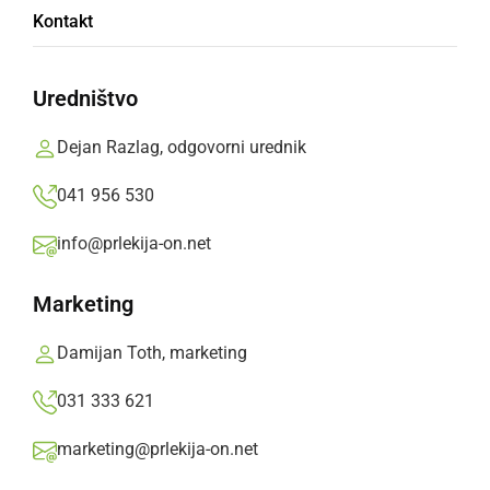
Povsem korektno delo volilnih odborov
Kontakt
sreda, 4. februar 2015 ob 23:14
Uredništvo
Dejan Razlag, odgovorni urednik
Popularne rubrike novic
041 956 530
Družabno
info@prlekija-on.net
Marketing
Črna kronika
Damijan Toth, marketing
Kultura
031 333 621
Šport
marketing@prlekija-on.net