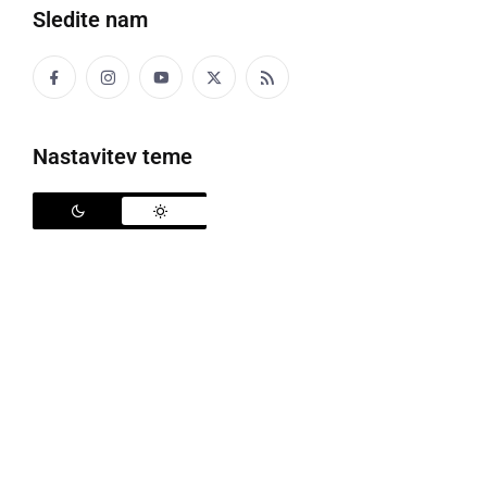
Sledite nam
Politika
Gospodarstvo
Nastavitev teme
Narava
Zanimivosti