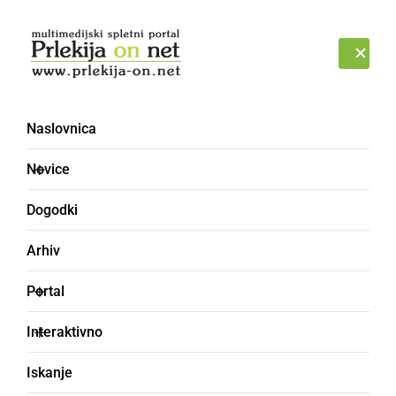
Prijava
PETEK, 7. AVGUST 2026
Naslovnica
Anton Šonaja
Novice
Dogodki
Arhiv
Portal
Interaktivno
Iskanje
POLITIKA