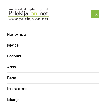
Prijava
PETEK, 7. AVGUST 2026
Naslovnica
Beltinci
Novice
Dogodki
Arhiv
Portal
Interaktivno
Iskanje
DRUŽABNO