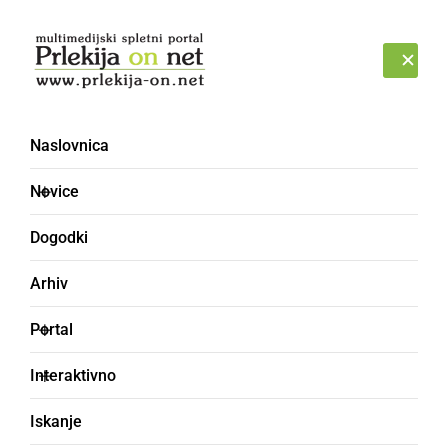
Prijava
ČETRTEK, 6. AVGUST 2026
Naslovnica
Bolehnečici
Novice
Dogodki
Arhiv
Portal
Interaktivno
Iskanje
DRUŽABNO