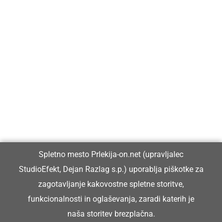
Prlekija-on.net je največji in najbolje obiskan spletni medij v
Prlekiji.
Vpisan je v razvid medijev, ki ga vodi Ministrstvo za kulturo
Republike Slovenije, pod zaporedno številko 1529.
Glavni in odgovorni urednik:
Spletno mesto Prlekija-on.net (upravljalec
Dejan Razlag
StudioEfekt, Dejan Razlag s.p.) uporablja piškotke za
info@prlekija-on.net
zagotavljanje kakovostne spletne storitve,
funkcionalnosti in oglaševanja, zaradi katerih je
naša storitev brezplačna.