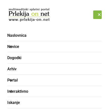
Prijava
NEDELJA, 9. AVGUST 2026
Naslovnica
električno kolo
Novice
Dogodki
Arhiv
Portal
Interaktivno
Iskanje
GOSPODARSTVO