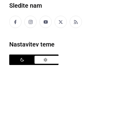
Sledite nam
Črna kronika
Kultura
Nastavitev teme
Šport
Politika
Gospodarstvo
Narava
Zanimivosti