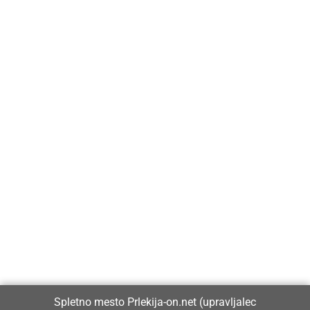
Prlekija-on.net je največji in najbolje obiskan spletni medij v
Prlekiji.
Vpisan je v razvid medijev, ki ga vodi Ministrstvo za kulturo
Republike Slovenije, pod zaporedno številko 1529.
Glavni in odgovorni urednik:
Spletno mesto Prlekija-on.net (upravljalec
Dejan Razlag