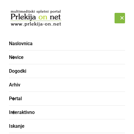
Prijava
ČETRTEK, 6. AVGUST 2026
Naslovnica
Gasos band
Novice
Dogodki
Arhiv
Portal
Interaktivno
Iskanje
DRUŽABNO