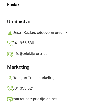
Petkov večer na 17. srečanju MK Samorog
Kontakt
sobota, 20. maj 2017 ob 13:06
Uredništvo
Dejan Razlag, odgovorni urednik
041 956 530
DRUŽABNO
V petek zvečer dež pregnal obiskovalce
info@prlekija-on.net
sobota, 24. maj 2014 ob 11:17
Marketing
Damijan Toth, marketing
Popularne rubrike novic
031 333 621
Družabno
marketing@prlekija-on.net