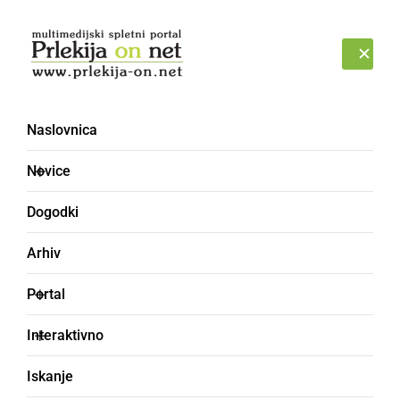
Prijava
PETEK, 7. AVGUST 2026
Naslovnica
Novice
Dogodki
Arhiv
DRUŽABNO
Portal
V petek zvečer dež
Interaktivno
pregnal obiskovalce
Iskanje