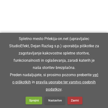
Spletno mesto Prlekija-on.net (upravljalec
StudioEfekt, Dejan Razlag s.p.) uporablja piškotke za
zagotavljanje kakovostne spletne storitve,
funkcionalnosti in oglaševanja, zaradi katerih je
naša storitev brezplačna.
Preden nadaljujete, si prosimo pozorno preberite
več
DRUŽABNO
o piškotkih
in
pravila uporabe ter varstvo osebnih
Začetek prazničnega tedna v Ljutomeru v
podatkov
.
znamenju povezanosti in novih pridobitev
Sprejmi
Nastavitve
Zavrni