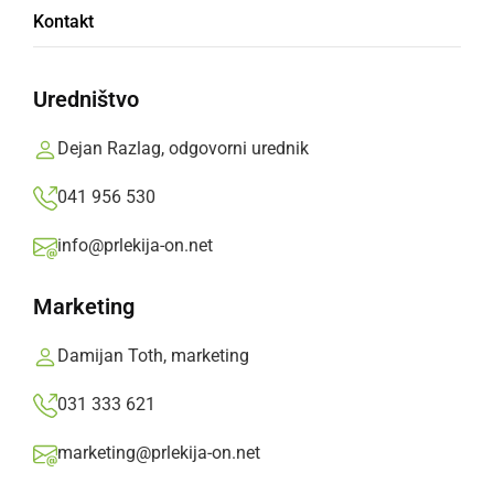
Zvečer sta nastopili skupini Gasos band in
Kontakt
Legende, ozračje pa je ogrela tudi striptizeta
Prlekija-on.net,
sobota, 24. maj 2014 ob 11:17
Uredništvo
Dejan Razlag, odgovorni urednik
»
Izberite
Prlekijo
kot svoj prednostni vir na Googlu
041 956 530
info@prlekija-on.net
Marketing
Damijan Toth, marketing
031 333 621
marketing@prlekija-on.net