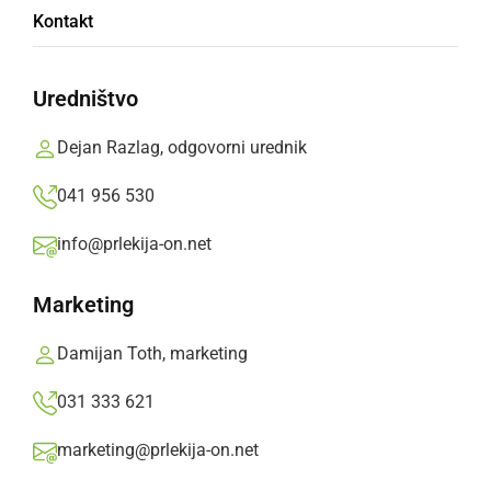
Kontakt
KULTURA IN IZOBRAŽEVANJE
Profesorica GFML Irena Rauter Repija
Uredništvo
prejemnica Blejčevega priznanja
sreda, 11. oktober 2023 ob 07:36
Dejan Razlag, odgovorni urednik
041 956 530
info@prlekija-on.net
KULTURA IN IZOBRAŽEVANJE
Marketing
V Ljutomeru podelili maturitetna spričevala
Damijan Toth, marketing
sreda, 12. julij 2023 ob 09:49
031 333 621
marketing@prlekija-on.net