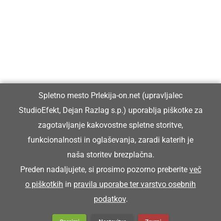
Prlekiji.
Vpisan je v razvid medijev, ki ga vodi Ministrstvo za kulturo
Republike Slovenije, pod zaporedno številko 1529.
Glavni in odgovorni urednik:
Spletno mesto Prlekija-on.net (upravljalec
Dejan Razlag
StudioEfekt, Dejan Razlag s.p.) uporablja piškotke za
info@prlekija-on.net
zagotavljanje kakovostne spletne storitve,
funkcionalnosti in oglaševanja, zaradi katerih je
naša storitev brezplačna.
Preden nadaljujete, si prosimo pozorno preberite
več
o piškotkih
in
pravila uporabe ter varstvo osebnih
© Prlekija-on.net | 2005 - 2026 | Vse pravice pridržane |
podatkov
.
info@prlekija-on.net