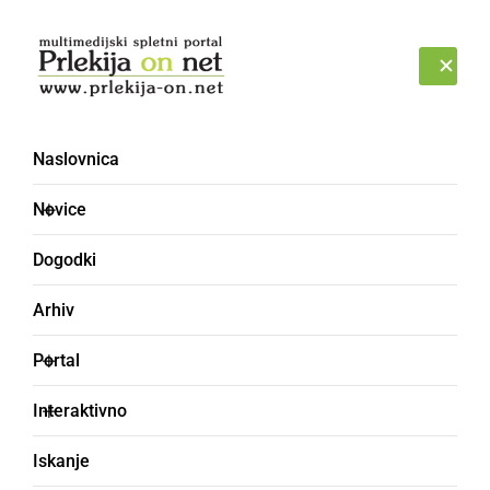
Prijava
NEDELJA, 9. AVGUST 2026
Naslovnica
Gimnazija Franca
Novice
Miklošiča Ljutomer [5]
Dogodki
Arhiv
Portal
Interaktivno
Iskanje