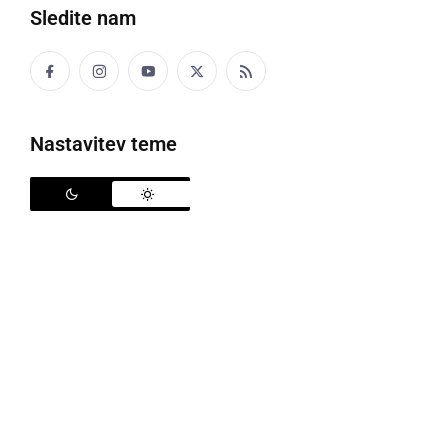
KULTURA IN IZOBRAŽEVANJE
Sledite nam
Film GFML na 4. Zelenem festivalu v
Karlovcu zasedel drugo mesto
torek, 11. julij 2023 ob 12:57
Nastavitev teme
KULTURA IN IZOBRAŽEVANJE
Srečali so se nekdanji sošolci, ki so na
GFML maturirali pred 45. leti
sobota, 10. junij 2023 ob 10:13