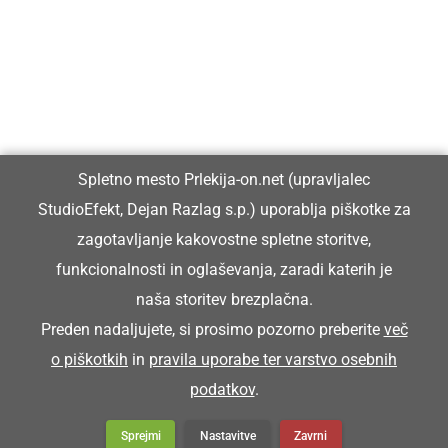
Prlekiji.
Vpisan je v razvid medijev, ki ga vodi Ministrstvo za kulturo
Republike Slovenije, pod zaporedno številko 1529.
Glavni in odgovorni urednik:
Spletno mesto Prlekija-on.net (upravljalec
Dejan Razlag
StudioEfekt, Dejan Razlag s.p.) uporablja piškotke za
info@prlekija-on.net
zagotavljanje kakovostne spletne storitve,
funkcionalnosti in oglaševanja, zaradi katerih je
naša storitev brezplačna.
Preden nadaljujete, si prosimo pozorno preberite
več
o piškotkih
in
pravila uporabe ter varstvo osebnih
© Prlekija-on.net | 2005 - 2026 | Vse pravice pridržane |
podatkov
.
info@prlekija-on.net
Splošni pogoji
•
Izjava o zasebnosti
•
Piškotki
Oglaševanje
Sprejmi
Nastavitve
Zavrni