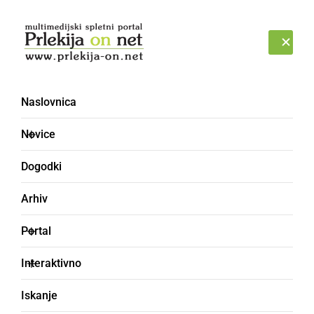
Prijava
PETEK, 7. AVGUST 2026
Naslovnica
gimnazija [6]
Novice
Dogodki
Arhiv
Portal
Interaktivno
Iskanje
KULTURA IN IZOBRAŽEVANJE