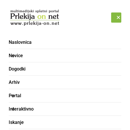
Prijava
PETEK, 7. AVGUST 2026
Naslovnica
gimnazija [9]
Novice
Dogodki
Arhiv
Portal
Interaktivno
Iskanje
KULTURA IN IZOBRAŽEVANJE