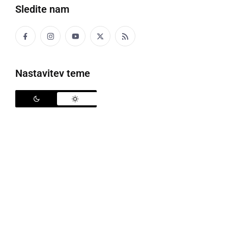
četrtek, 12. marec 2009 ob 00:25
Sledite nam
GOSPODARSTVO
Nastavitev teme
Mladi parlamentarci v Bratislavi
petek, 21. november 2008 ob 05:22
GOSPODARSTVO
Uporaba centra 37 tisoč evrov mesečno
četrtek, 20. november 2008 ob 07:22