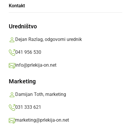
Dijaki so se merili v znanju nemščine
Kontakt
sreda, 13. maj 2009 ob 06:52
Uredništvo
Dejan Razlag, odgovorni urednik
041 956 530
KULTURA IN IZOBRAŽEVANJE
Gimnazijci z Vlasto Nussdorfer
info@prlekija-on.net
sreda, 1. april 2009 ob 06:35
Marketing
Damijan Toth, marketing
031 333 621
KULTURA IN IZOBRAŽEVANJE
marketing@prlekija-on.net
Šola po želji dijakov