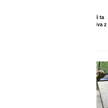
NARAVA
V naših gozdovih raste tudi ta
nenavadna in invazivna gliva z
vonjem po mrhovini
četrtek, 9. oktober 2025 ob 19:40