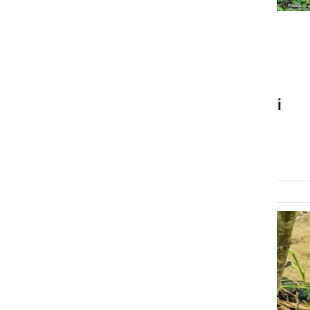
NARAVA
Inšpektorat opozarja na
upoštevanje predpisov v
gozdovih, okrepljen bo tudi
nadzor
sobota, 13. julij 2024 ob 13:26