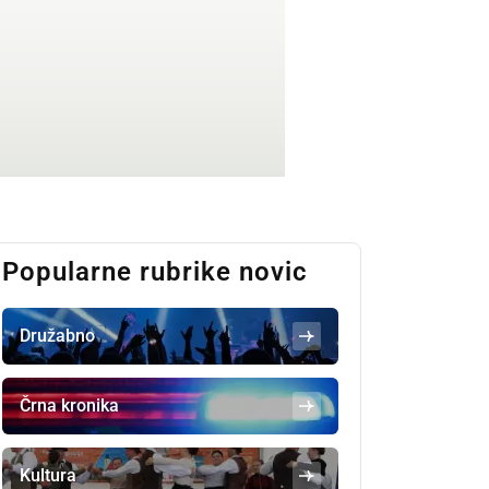
Popularne rubrike novic
Družabno
Črna kronika
Kultura