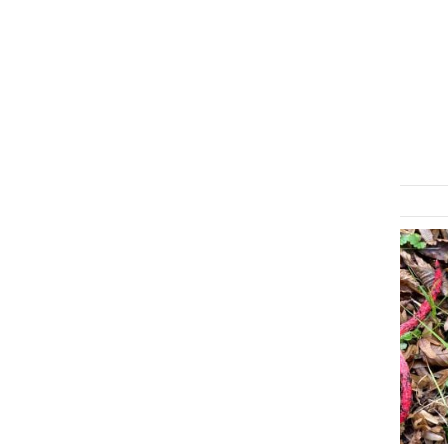
NARAVA
Gobarska sezona se je že
pričela
nedelja, 7. junij 2026 ob 19:34