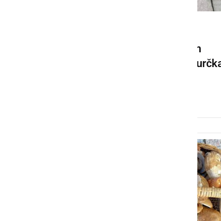
NARAVA
Gobarska sezona v polnem
razmahu: Samanta našla jurčk
velikana
sreda, 24. september 2025 ob 19:21