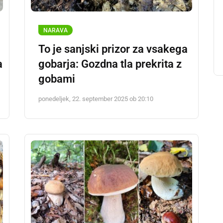
NARAVA
To je sanjski prizor za vsakega
a
gobarja: Gozdna tla prekrita z
gobami
ponedeljek, 22. september 2025 ob 20:10