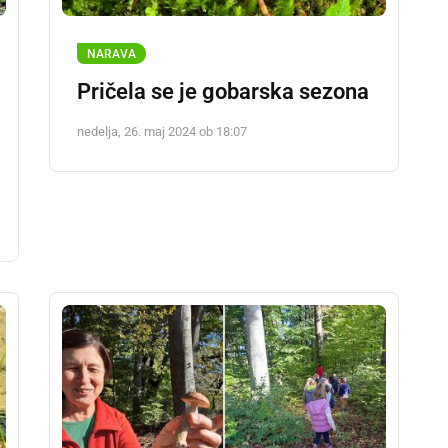
NARAVA
Pričela se je gobarska sezona
nedelja, 26. maj 2024 ob 18:07