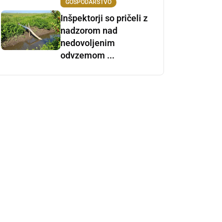
GOSPODARSTVO
Inšpektorji so pričeli z
nadzorom nad
nedovoljenim
odvzemom ...