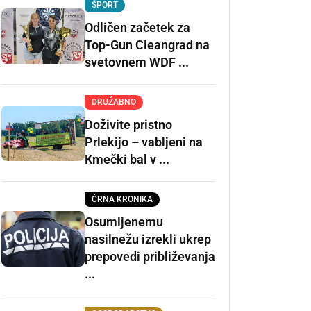
ŠPORT
Odličen začetek za
Top-Gun Cleangrad na
svetovnem WDF ...
DRUŽABNO
Doživite pristno
Prlekijo – vabljeni na
Kmečki bal v ...
ČRNA KRONIKA
Osumljenemu
nasilnežu izrekli ukrep
prepovedi približevanja
...