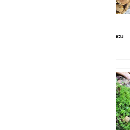
NARAVA
Gobarska sezona na vrhuncu
sobota, 20. september 2025 ob 19:11