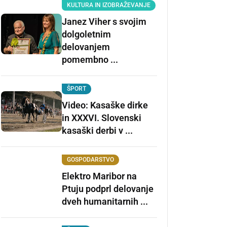
KULTURA IN IZOBRAŽEVANJE
Janez Viher s svojim
dolgoletnim
delovanjem
pomembno ...
ŠPORT
Video: Kasaške dirke
in XXXVI. Slovenski
kasaški derbi v ...
GOSPODARSTVO
Elektro Maribor na
Ptuju podprl delovanje
dveh humanitarnih ...