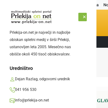
Naslovnica
No
Prlekija-on.net je največji in najbolje
obiskan spletni medij v širši Prlekiji,
Sledite nam:
SOBOTA, 8. AVGUST 2026
ustanovljen leta 2005. Mesečno nas
obišče okoli 450 tisoč obiskovalcev.
Uredništvo
Dejan Razlag, odgovorni urednik
041 956 530
info@prlekija-on.net