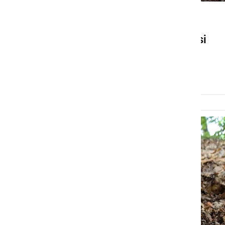
NARAVA
Gobarska sezona se počasi
prebuja
sreda, 24. junij 2026 ob 09:15