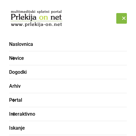
Prijava
SOBOTA, 8. AVGUST 2026
Naslovnica
gostilna
Novice
Dogodki
Arhiv
Portal
Interaktivno
Iskanje
DRUŽABNO