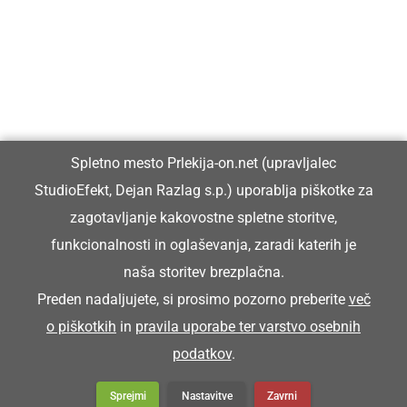
Prlekiji.
Vpisan je v razvid medijev, ki ga vodi Ministrstvo za kulturo
Republike Slovenije, pod zaporedno številko 1529.
Glavni in odgovorni urednik:
Spletno mesto Prlekija-on.net (upravljalec
Dejan Razlag
StudioEfekt, Dejan Razlag s.p.) uporablja piškotke za
info@prlekija-on.net
zagotavljanje kakovostne spletne storitve,
funkcionalnosti in oglaševanja, zaradi katerih je
naša storitev brezplačna.
Preden nadaljujete, si prosimo pozorno preberite
več
o piškotkih
in
pravila uporabe ter varstvo osebnih
© Prlekija-on.net | 2005 - 2026 | Vse pravice pridržane |
podatkov
.
info@prlekija-on.net
Splošni pogoji
•
Izjava o zasebnosti
•
Piškotki
Oglaševanje
Sprejmi
Nastavitve
Zavrni