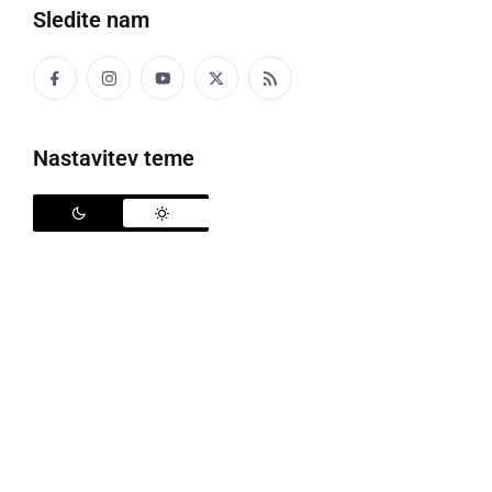
nedelja, 1. december 2013 ob 10:24
Sledite nam
DRUŽABNO
Nastavitev teme
Halloween party v diskoteki Oxygen
četrtek, 31. oktober 2013 ob 12:19
DRUŽABNO
Impulse party generation v diskoteki
Oxygen
nedelja, 28. april 2013 ob 13:54