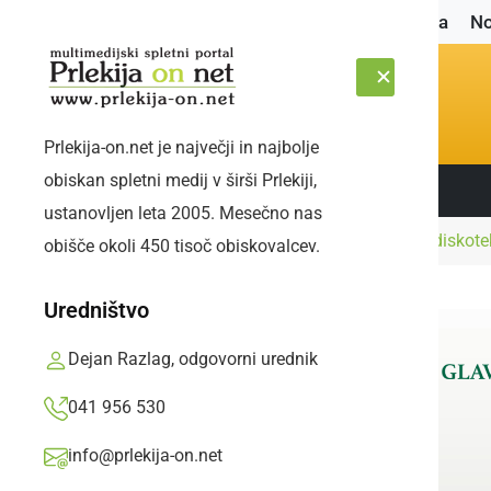
Naslovnica
No
Prlekija-on.net je največji in najbolje
obiskan spletni medij v širši Prlekiji,
Sledite nam:
SOBOTA, 8. AVGUST 2026
ustanovljen leta 2005. Mesečno nas
Naslovnica
Družabno
Halloween party v diskot
obišče okoli 450 tisoč obiskovalcev.
Uredništvo
Dejan Razlag, odgovorni urednik
041 956 530
info@prlekija-on.net