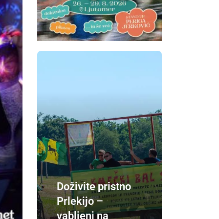
Doživite pristno
Prlekijo –
vabljeni na