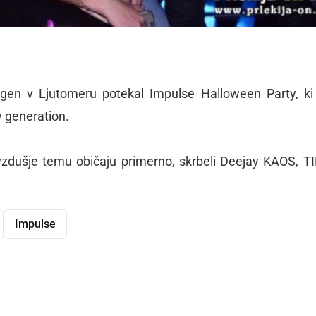
xygen v Ljutomeru potekal Impulse Halloween Party, ki
y generation.
dušje temu običaju primerno, skrbeli Deejay KAOS, T
Impulse
dly