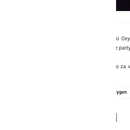
Halloween party v Oxygenu
V sredo, 30. oktobra, je v diskoteki O
pripravila agencija za mlade Impulse part
Na tematsko obarvanem večeru, so za vz
ALYO.
Halloween party
diskoteka
Oxygen
Deli
Facebook
X
Messenger
WhatsApp
Copy
PrintFrien
Email
Link