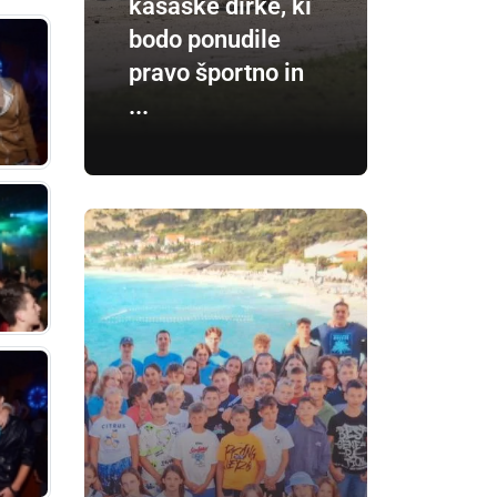
kasaške dirke, ki
bodo ponudile
pravo športno in
...