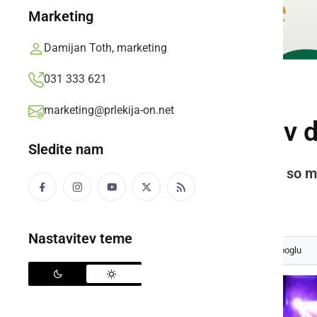
Marketing
Damijan Toth, marketing
031 333 621
DRUŽABNO
marketing@prlekija-on.net
Halloween party v 
Sledite nam
V diskoteki Oxygen v Ljutomeru so ml
Sara Munda,
četrtek, 31. oktober 2013 ob 12:19
Nastavitev teme
Izberite
Prlekijo
kot svoj prednostni vir na Googlu