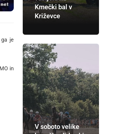
Kmečki bal v
Križevce
 ga je
IMO in
V soboto velike