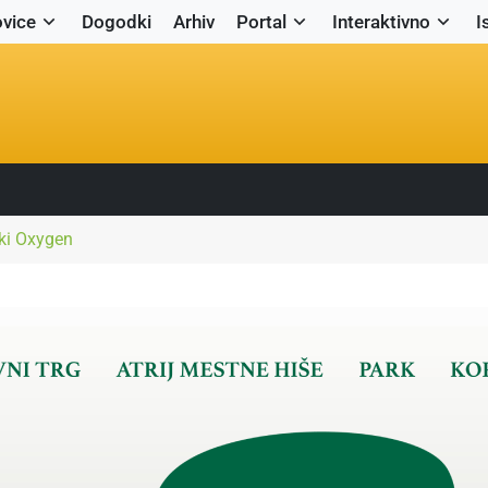
vice
Dogodki
Arhiv
Portal
Interaktivno
I
eki Oxygen