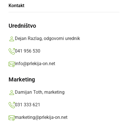
Prleški sejem v Ljutomer privabil številne
Kontakt
obiskovalce
Uredništvo
nedelja, 2. avgust 2026 ob 15:13
Dejan Razlag, odgovorni urednik
041 956 530
DRUŽABNO
info@prlekija-on.net
V Ljutomeru poteka Prleški sejem
Marketing
sobota, 1. avgust 2026 ob 10:47
Damijan Toth, marketing
031 333 621
DRUŽABNO
marketing@prlekija-on.net
V soboto bo Ljutomer znova zaživel v