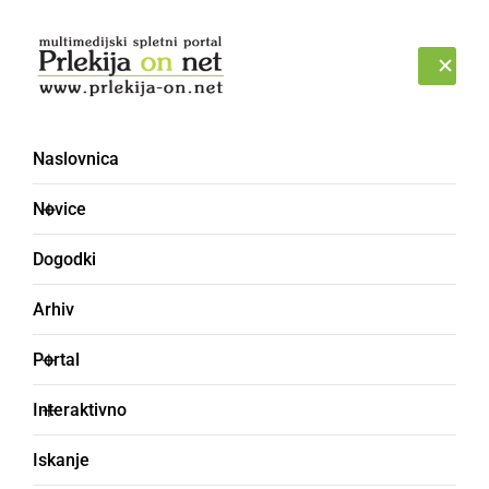
Prijava
PONEDELJEK, 10. AVGUST 2026
Naslovnica
Ines Erbus
Novice
Dogodki
Arhiv
Portal
Interaktivno
Iskanje
DRUŽABNO