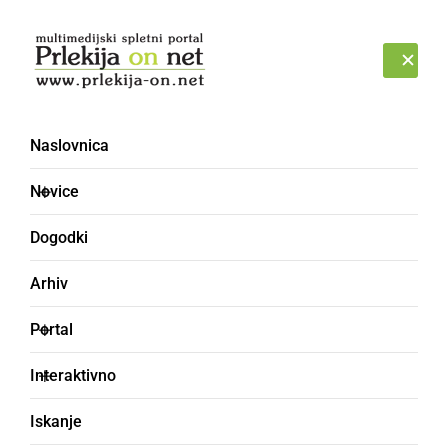
Prijava
PETEK, 7. AVGUST 2026
Naslovnica
Novice
Dogodki
Arhiv
DRUŽABNO
Portal
Bar Renata slavi 2.
Interaktivno
obletnico z dvema
Iskanje
velikima zabavama,