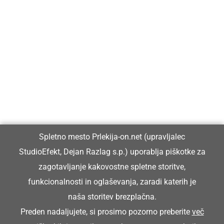
Prlekija-on.net je največji in najbolje obiskan spletni medij v
Prlekiji.
Vpisan je v razvid medijev, ki ga vodi Ministrstvo za kulturo
Republike Slovenije, pod zaporedno številko 1529.
Glavni in odgovorni urednik:
Spletno mesto Prlekija-on.net (upravljalec
Dejan Razlag
StudioEfekt, Dejan Razlag s.p.) uporablja piškotke za
info@prlekija-on.net
zagotavljanje kakovostne spletne storitve,
funkcionalnosti in oglaševanja, zaradi katerih je
naša storitev brezplačna.
Preden nadaljujete, si prosimo pozorno preberite
več