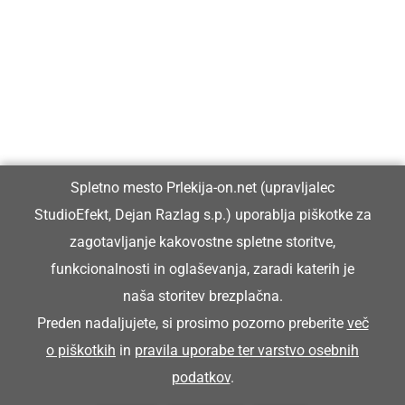
Prlekija-on.net je največji in najbolje obiskan spletni medij v
Prlekiji.
Vpisan je v razvid medijev, ki ga vodi Ministrstvo za kulturo
Republike Slovenije, pod zaporedno številko 1529.
Glavni in odgovorni urednik:
Spletno mesto Prlekija-on.net (upravljalec
Dejan Razlag
StudioEfekt, Dejan Razlag s.p.) uporablja piškotke za
info@prlekija-on.net
zagotavljanje kakovostne spletne storitve,
funkcionalnosti in oglaševanja, zaradi katerih je
naša storitev brezplačna.
Preden nadaljujete, si prosimo pozorno preberite
več
o piškotkih
in
pravila uporabe ter varstvo osebnih
© Prlekija-on.net | 2005 - 2026 | Vse pravice pridržane |
podatkov
.
info@prlekija-on.net