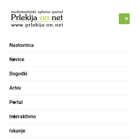
Prijava
PETEK, 7. AVGUST 2026
Naslovnica
Jelko Kacin
Novice
Dogodki
Arhiv
Portal
Interaktivno
Iskanje
SLOVENIJA