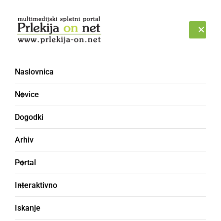
Prijava
NEDELJA, 9. AVGUST 2026
Naslovnica
Novice
Dogodki
Arhiv
SLOVENIJA
Portal
Vlada podaljšala
Interaktivno
veljavnost ukrepov
Iskanje