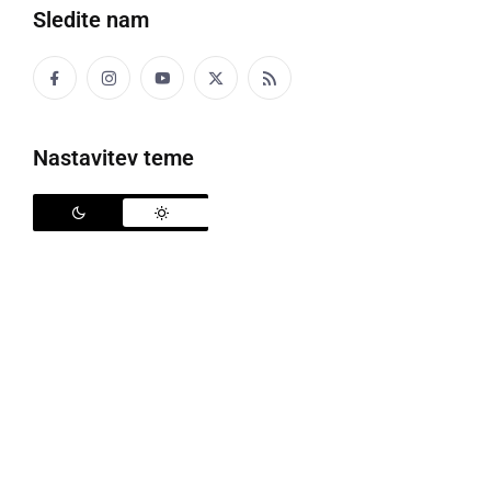
Sledite nam
Ukrepi so podaljšani
Nastavitev teme
V četrtek popoldan, so na novinarski konferenci o
aktualnem stanju glede bolezni COVID-19 sodelujejo
minister za finance,
mag. Andrej Šircelj
, direktor
Bolnišnice Golnik
dr. Aleš Rozman
, psihologinja
Eva
Kovač
ter vladni govorec za COVID-19, veleposlanik
Jelko Kacin
.
Kot je povedal Kacin, se je število okužb med
stanovalci DSO včeraj povečalo za 187, skupaj je
tako trenutno okuženih 2.325 oskrbovancev. Med