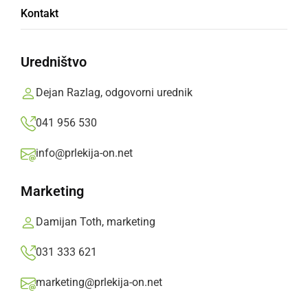
Končno poročilo o tragični nesreči pri
Kontakt
Gančanih: usoden splet vremena,
prostorske dezorientacije in izgube nadzora
Uredništvo
četrtek, 14. maj 2026 ob 16:35
Dejan Razlag, odgovorni urednik
041 956 530
Popularne rubrike novic
info@prlekija-on.net
Družabno
Marketing
Damijan Toth, marketing
Črna kronika
031 333 621
Kultura
marketing@prlekija-on.net