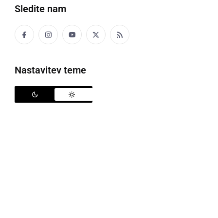
Šport
Sledite nam
Politika
Gospodarstvo
Nastavitev teme
Narava
Zanimivosti