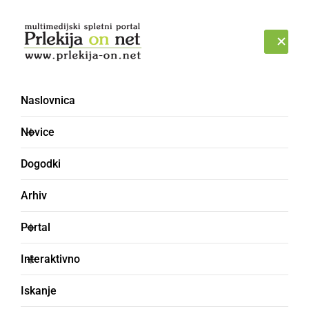
Prijava
NEDELJA, 9. AVGUST 2026
Naslovnica
končno poročilo
Novice
Dogodki
Arhiv
Portal
Interaktivno
Iskanje
ČRNA KRONIKA