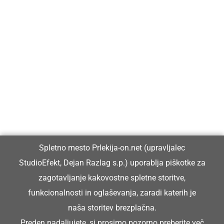
Prlekija-on.net je največji in najbolje obiskan spletni medij v
Prlekiji.
Vpisan je v razvid medijev, ki ga vodi Ministrstvo za kulturo
Republike Slovenije, pod zaporedno številko 1529.
Glavni in odgovorni urednik:
Spletno mesto Prlekija-on.net (upravljalec
Dejan Razlag
StudioEfekt, Dejan Razlag s.p.) uporablja piškotke za
info@prlekija-on.net
zagotavljanje kakovostne spletne storitve,
funkcionalnosti in oglaševanja, zaradi katerih je
naša storitev brezplačna.
Preden nadaljujete, si prosimo pozorno preberite
več