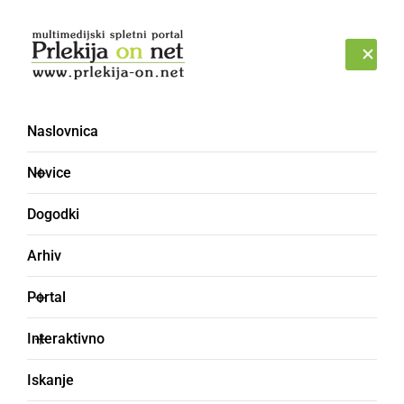
Prijava
PETEK, 7. AVGUST 2026
Naslovnica
kulinarična delavnica
Novice
Dogodki
Arhiv
Portal
Interaktivno
Iskanje
KULTURA IN IZOBRAŽEVANJE