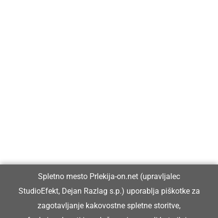
Prlekija-on.net je največji in najbolje obiskan spletni medij v
Prlekiji.
Vpisan je v razvid medijev, ki ga vodi Ministrstvo za kulturo
Republike Slovenije, pod zaporedno številko 1529.
Glavni in odgovorni urednik:
Spletno mesto Prlekija-on.net (upravljalec
Dejan Razlag
StudioEfekt, Dejan Razlag s.p.) uporablja piškotke za
info@prlekija-on.net
zagotavljanje kakovostne spletne storitve,