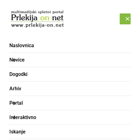
Prijava
NEDELJA, 9. AVGUST 2026
Naslovnica
Martinov pohod
Novice
Dogodki
Arhiv
Portal
Interaktivno
Iskanje
DRUŽABNO