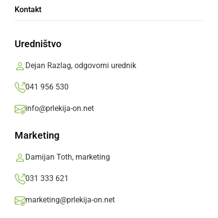
Po Martinov pohod Turističnega društva
Kontakt
Pütar na Madžerkin breg
Uredništvo
nedelja, 23. november 2025 ob 16:24
Dejan Razlag, odgovorni urednik
041 956 530
DRUŽABNO
info@prlekija-on.net
Upokojenci so se podali na tradicionalni
Martinov pohod
Marketing
ponedeljek, 17. november 2025 ob 12:07
Damijan Toth, marketing
031 333 621
marketing@prlekija-on.net
DRUŽABNO