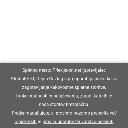
Prlekija-on.net je največji in najbolje obiskan spletni medij v
Prlekiji.
Vpisan je v razvid medijev, ki ga vodi Ministrstvo za kulturo
Republike Slovenije, pod zaporedno številko 1529.
Glavni in odgovorni urednik:
Spletno mesto Prlekija-on.net (upravljalec
Dejan Razlag
StudioEfekt, Dejan Razlag s.p.) uporablja piškotke za
info@prlekija-on.net
zagotavljanje kakovostne spletne storitve,
funkcionalnosti in oglaševanja, zaradi katerih je
naša storitev brezplačna.
Preden nadaljujete, si prosimo pozorno preberite
več
o piškotkih
in
pravila uporabe ter varstvo osebnih